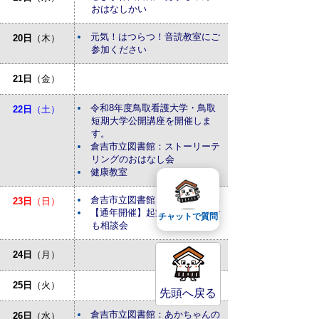
おはなしかい
元気！はつらつ！音読教室にご
20日
（木）
参加ください
21日
（金）
令和8年度鳥取看護大学・鳥取
22日
（土）
短期大学公開講座を開催しま
す。
倉吉市立図書館：ストーリーテ
リングのおはなし会
健康教室
倉吉市立図書館：おはなしかい
23日
（日）
【通年開催】起業・経営なんで
チャットで質問
も相談会
24日
（月）
25日
（火）
先頭へ戻る
倉吉市立図書館：あかちゃんの
26日
（水）