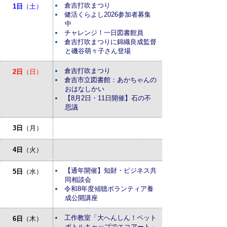
倉吉打吹まつり
1日
（土）
健活くらよし2026参加者募集
中
チャレンジ！一日図書館員
倉吉打吹まつりに錦織良成監督
と磯谷萌々子さん登場
倉吉打吹まつり
2日
（日）
倉吉市立図書館：あかちゃんの
おはなしかい
【8月2日・11日開催】石の不
思議
3日
（月）
4日
（火）
【通年開催】知財・ビジネス共
5日
（水）
同相談会
令和8年度傾聴ボランティア養
成公開講座
工作教室「大へんしん！ペット
6日
（木）
ボトルキャップでエコアート」