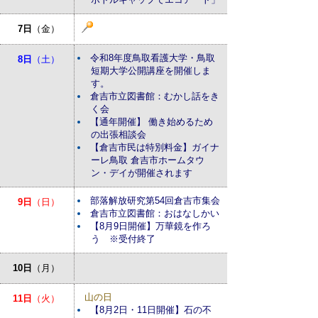
7日
（金）
令和8年度鳥取看護大学・鳥取
8日
（土）
短期大学公開講座を開催しま
す。
倉吉市立図書館：むかし話をき
く会
【通年開催】 働き始めるため
の出張相談会
【倉吉市民は特別料金】ガイナ
ーレ鳥取 倉吉市ホームタウ
ン・デイが開催されます
部落解放研究第54回倉吉市集会
9日
（日）
倉吉市立図書館：おはなしかい
【8月9日開催】万華鏡を作ろ
う ※受付終了
10日
（月）
山の日
11日
（火）
【8月2日・11日開催】石の不