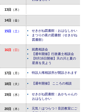
13日
（木）
14日
（金）
せきがね図書館：おはなしかい
15日
（土）
まつりの夜の図書館（せきがね
図書館）
就農相談会
16日
（日）
【通年開催】行政書士相談会
【8月16日開催】天の川と夏の
星座を見よう
特設人権相談所が開設されます
17日
（月）
【通年開催】 こころの相談
18日
（火）
せきがね図書館：あかちゃんの
19日
（水）
おはなしかい
元気！はつらつ！音読教室にご
20日
（木）