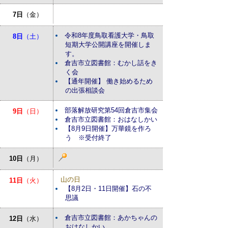
7日
（金）
令和8年度鳥取看護大学・鳥取
8日
（土）
短期大学公開講座を開催しま
す。
倉吉市立図書館：むかし話をき
く会
【通年開催】 働き始めるため
の出張相談会
部落解放研究第54回倉吉市集会
9日
（日）
倉吉市立図書館：おはなしかい
【8月9日開催】万華鏡を作ろ
う ※受付終了
10日
（月）
山の日
11日
（火）
【8月2日・11日開催】石の不
思議
倉吉市立図書館：あかちゃんの
12日
（水）
おはなしかい