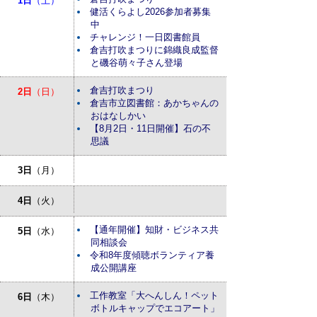
1日
（土）
健活くらよし2026参加者募集
中
チャレンジ！一日図書館員
倉吉打吹まつりに錦織良成監督
と磯谷萌々子さん登場
倉吉打吹まつり
2日
（日）
倉吉市立図書館：あかちゃんの
おはなしかい
【8月2日・11日開催】石の不
思議
3日
（月）
4日
（火）
【通年開催】知財・ビジネス共
5日
（水）
同相談会
令和8年度傾聴ボランティア養
成公開講座
工作教室「大へんしん！ペット
6日
（木）
ボトルキャップでエコアート」