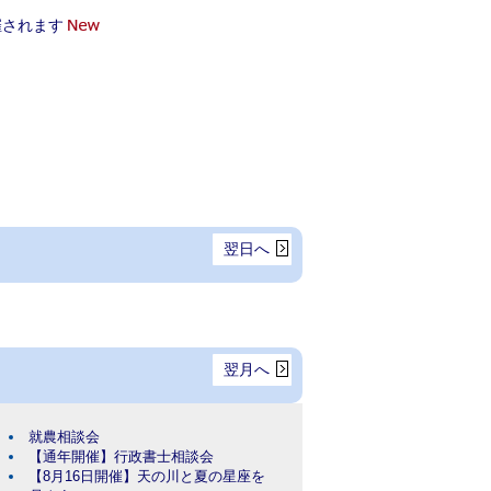
催されます
翌日へ
翌月へ
就農相談会
【通年開催】行政書士相談会
【8月16日開催】天の川と夏の星座を