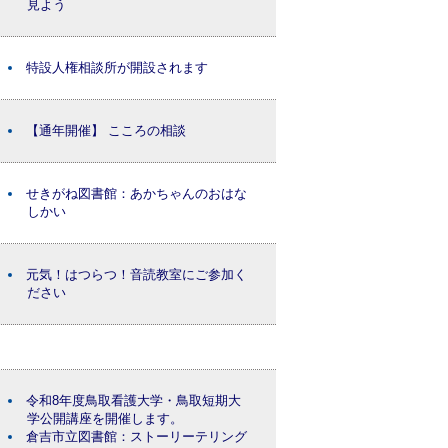
見よう
特設人権相談所が開設されます
【通年開催】 こころの相談
せきがね図書館：あかちゃんのおはな
しかい
元気！はつらつ！音読教室にご参加く
ださい
令和8年度鳥取看護大学・鳥取短期大
学公開講座を開催します。
倉吉市立図書館：ストーリーテリング