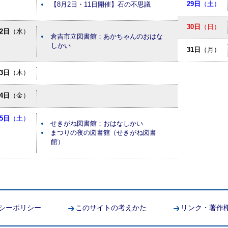
29日
（土）
【8月2日・11日開催】石の不思議
30日
（日）
12日
（水）
倉吉市立図書館：あかちゃんのおはな
しかい
31日
（月）
13日
（木）
14日
（金）
15日
（土）
せきがね図書館：おはなしかい
まつりの夜の図書館（せきがね図書
館）
シーポリシー
このサイトの考えかた
リンク・著作