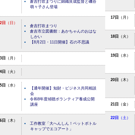
倉吉打吹まつりに錦織良成監督と磯谷
萌々子さん登場
17日
（月）
2日
（日）
倉吉打吹まつり
倉吉市立図書館：あかちゃんのおはな
18日
（火）
しかい
【8月2日・11日開催】石の不思議
19日
（水）
3日
（月）
4日
（火）
20日
（木）
5日
（水）
【通年開催】知財・ビジネス共同相談
会
令和8年度傾聴ボランティア養成公開
21日
（金）
講座
22日
（土）
6日
（木）
工作教室「大へんしん！ペットボトル
キャップでエコアート」