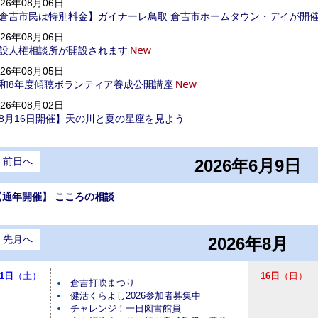
026年08月06日
倉吉市民は特別料金】ガイナーレ鳥取 倉吉市ホームタウン・デイが開
026年08月06日
設人権相談所が開設されます
026年08月05日
和8年度傾聴ボランティア養成公開講座
026年08月02日
8月16日開催】天の川と夏の星座を見よう
前日へ
2026年6月9日
【通年開催】 こころの相談
先月へ
2026年8月
1日
（土）
16日
（日）
倉吉打吹まつり
健活くらよし2026参加者募集中
チャレンジ！一日図書館員