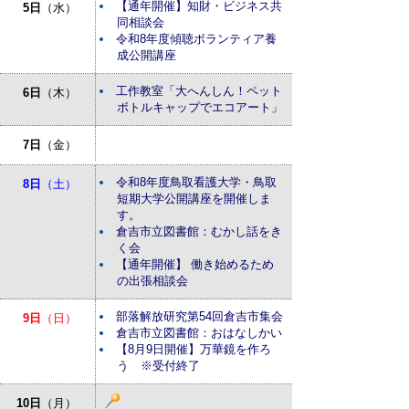
【通年開催】知財・ビジネス共
5日
（水）
同相談会
令和8年度傾聴ボランティア養
成公開講座
工作教室「大へんしん！ペット
6日
（木）
ボトルキャップでエコアート」
7日
（金）
令和8年度鳥取看護大学・鳥取
8日
（土）
短期大学公開講座を開催しま
す。
倉吉市立図書館：むかし話をき
く会
【通年開催】 働き始めるため
の出張相談会
部落解放研究第54回倉吉市集会
9日
（日）
倉吉市立図書館：おはなしかい
【8月9日開催】万華鏡を作ろ
う ※受付終了
10日
（月）