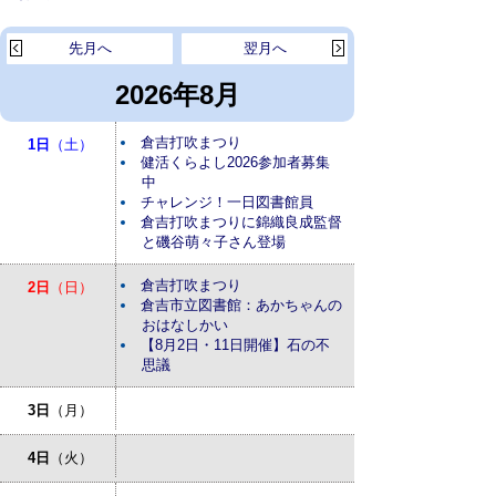
先月へ
翌月へ
2026年8月
倉吉打吹まつり
1日
（土）
健活くらよし2026参加者募集
中
チャレンジ！一日図書館員
倉吉打吹まつりに錦織良成監督
と磯谷萌々子さん登場
倉吉打吹まつり
2日
（日）
倉吉市立図書館：あかちゃんの
おはなしかい
【8月2日・11日開催】石の不
思議
3日
（月）
4日
（火）