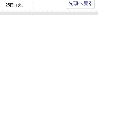
先頭へ戻る
25日
（火）
倉吉市立図書館：あかちゃんの
26日
（水）
おはなしかい
27日
（木）
特設人権相談所が開設されます
28日
（金）
29日
（土）
30日
（日）
31日
（月）
サイトマップ
プライバシーポリシー
このサイトの考えかた
リンク・著作権
このサイトの使い方