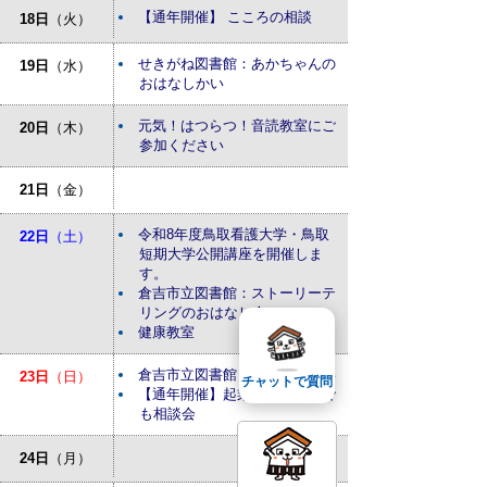
【通年開催】 こころの相談
18日
（火）
せきがね図書館：あかちゃんの
19日
（水）
おはなしかい
元気！はつらつ！音読教室にご
20日
（木）
参加ください
21日
（金）
令和8年度鳥取看護大学・鳥取
22日
（土）
短期大学公開講座を開催しま
す。
倉吉市立図書館：ストーリーテ
リングのおはなし会
健康教室
倉吉市立図書館：おはなしかい
23日
（日）
チャットで質問
【通年開催】起業・経営なんで
も相談会
24日
（月）