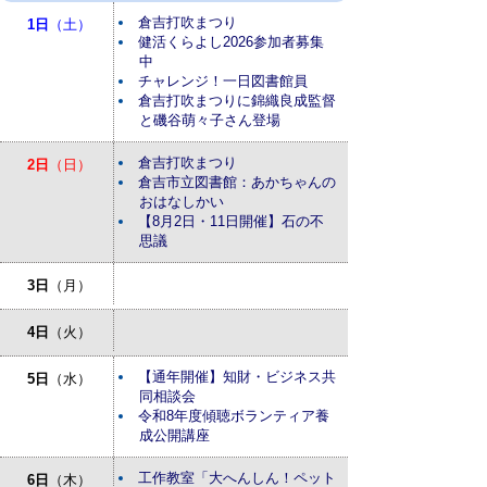
倉吉打吹まつり
1日
（土）
健活くらよし2026参加者募集
中
チャレンジ！一日図書館員
倉吉打吹まつりに錦織良成監督
と磯谷萌々子さん登場
倉吉打吹まつり
2日
（日）
倉吉市立図書館：あかちゃんの
おはなしかい
【8月2日・11日開催】石の不
思議
3日
（月）
4日
（火）
【通年開催】知財・ビジネス共
5日
（水）
同相談会
令和8年度傾聴ボランティア養
成公開講座
工作教室「大へんしん！ペット
6日
（木）