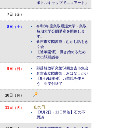
ボトルキャップでエコアート」
7日
（金）
令和8年度鳥取看護大学・鳥取
8日
（土）
短期大学公開講座を開催しま
す。
倉吉市立図書館：むかし話をき
く会
【通年開催】 働き始めるため
の出張相談会
部落解放研究第54回倉吉市集会
9日
（日）
倉吉市立図書館：おはなしかい
【8月9日開催】万華鏡を作ろ
う ※受付終了
10日
（月）
山の日
11日
（火）
【8月2日・11日開催】石の不
思議