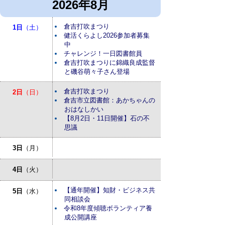
2026年8月
倉吉打吹まつり
1日
（土）
健活くらよし2026参加者募集
中
チャレンジ！一日図書館員
倉吉打吹まつりに錦織良成監督
と磯谷萌々子さん登場
倉吉打吹まつり
2日
（日）
倉吉市立図書館：あかちゃんの
おはなしかい
【8月2日・11日開催】石の不
思議
3日
（月）
4日
（火）
【通年開催】知財・ビジネス共
5日
（水）
同相談会
令和8年度傾聴ボランティア養
成公開講座