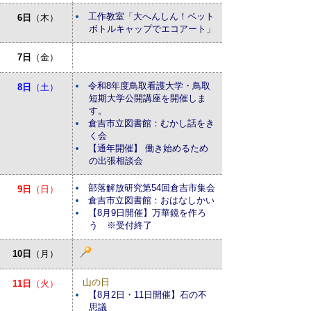
工作教室「大へんしん！ペット
6日
（木）
ボトルキャップでエコアート」
7日
（金）
令和8年度鳥取看護大学・鳥取
8日
（土）
短期大学公開講座を開催しま
す。
倉吉市立図書館：むかし話をき
く会
【通年開催】 働き始めるため
の出張相談会
部落解放研究第54回倉吉市集会
9日
（日）
倉吉市立図書館：おはなしかい
【8月9日開催】万華鏡を作ろ
う ※受付終了
10日
（月）
山の日
11日
（火）
【8月2日・11日開催】石の不
思議