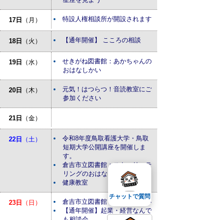
特設人権相談所が開設されます
17日
（月）
【通年開催】 こころの相談
18日
（火）
せきがね図書館：あかちゃんの
19日
（水）
おはなしかい
元気！はつらつ！音読教室にご
20日
（木）
参加ください
21日
（金）
令和8年度鳥取看護大学・鳥取
22日
（土）
短期大学公開講座を開催しま
す。
倉吉市立図書館：ストーリーテ
リングのおはなし会
健康教室
チャットで質問
倉吉市立図書館：おはなしかい
23日
（日）
【通年開催】起業・経営なんで
も相談会