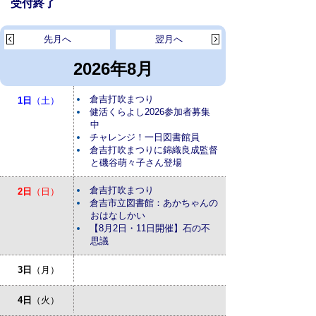
受付終了
先月へ
翌月へ
2026年8月
倉吉打吹まつり
1日
（土）
健活くらよし2026参加者募集
中
チャレンジ！一日図書館員
倉吉打吹まつりに錦織良成監督
と磯谷萌々子さん登場
倉吉打吹まつり
2日
（日）
倉吉市立図書館：あかちゃんの
おはなしかい
【8月2日・11日開催】石の不
思議
3日
（月）
4日
（火）