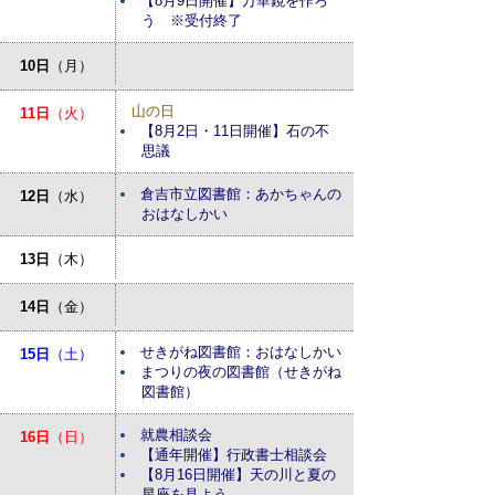
【8月9日開催】万華鏡を作ろ
う ※受付終了
10日
（月）
山の日
11日
（火）
【8月2日・11日開催】石の不
思議
倉吉市立図書館：あかちゃんの
12日
（水）
おはなしかい
13日
（木）
14日
（金）
せきがね図書館：おはなしかい
15日
（土）
まつりの夜の図書館（せきがね
図書館）
就農相談会
16日
（日）
【通年開催】行政書士相談会
【8月16日開催】天の川と夏の
星座を見よう