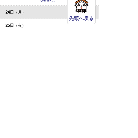
24日
（月）
先頭へ戻る
25日
（火）
倉吉市立図書館：あかちゃんの
26日
（水）
おはなしかい
27日
（木）
特設人権相談所が開設されます
28日
（金）
29日
（土）
30日
（日）
31日
（月）
サイトマップ
プライバシーポリシー