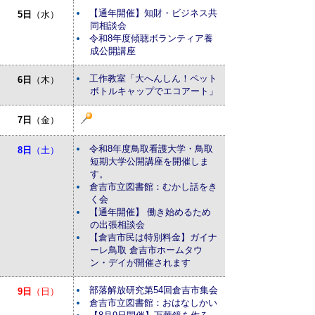
【通年開催】知財・ビジネス共
5日
（水）
同相談会
令和8年度傾聴ボランティア養
成公開講座
工作教室「大へんしん！ペット
6日
（木）
ボトルキャップでエコアート」
7日
（金）
令和8年度鳥取看護大学・鳥取
8日
（土）
短期大学公開講座を開催しま
す。
倉吉市立図書館：むかし話をき
く会
【通年開催】 働き始めるため
の出張相談会
【倉吉市民は特別料金】ガイナ
ーレ鳥取 倉吉市ホームタウ
ン・デイが開催されます
部落解放研究第54回倉吉市集会
9日
（日）
倉吉市立図書館：おはなしかい