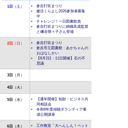
倉吉打吹まつり
1日
（土）
健活くらよし2026参加者募集
中
チャレンジ！一日図書館員
倉吉打吹まつりに錦織良成監督
と磯谷萌々子さん登場
倉吉打吹まつり
2日
（日）
倉吉市立図書館：あかちゃんの
おはなしかい
【8月2日・11日開催】石の不
思議
3日
（月）
4日
（火）
【通年開催】知財・ビジネス共
5日
（水）
同相談会
令和8年度傾聴ボランティア養
成公開講座
工作教室「大へんしん！ペット
6日
（木）