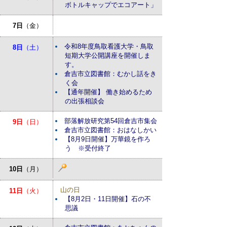
ボトルキャップでエコアート」
7日
（金）
令和8年度鳥取看護大学・鳥取
8日
（土）
短期大学公開講座を開催しま
す。
倉吉市立図書館：むかし話をき
く会
【通年開催】 働き始めるため
の出張相談会
部落解放研究第54回倉吉市集会
9日
（日）
倉吉市立図書館：おはなしかい
【8月9日開催】万華鏡を作ろ
う ※受付終了
10日
（月）
山の日
11日
（火）
【8月2日・11日開催】石の不
思議