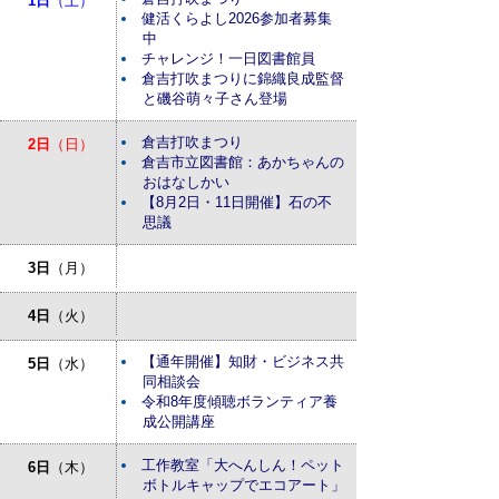
1日
（土）
健活くらよし2026参加者募集
中
チャレンジ！一日図書館員
倉吉打吹まつりに錦織良成監督
と磯谷萌々子さん登場
倉吉打吹まつり
2日
（日）
倉吉市立図書館：あかちゃんの
おはなしかい
【8月2日・11日開催】石の不
思議
3日
（月）
4日
（火）
【通年開催】知財・ビジネス共
5日
（水）
同相談会
令和8年度傾聴ボランティア養
成公開講座
工作教室「大へんしん！ペット
6日
（木）
ボトルキャップでエコアート」