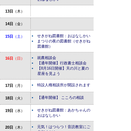
13日
（木）
14日
（金）
せきがね図書館：おはなしかい
15日
（土）
まつりの夜の図書館（せきがね
図書館）
就農相談会
16日
（日）
【通年開催】行政書士相談会
【8月16日開催】天の川と夏の
星座を見よう
特設人権相談所が開設されます
17日
（月）
【通年開催】 こころの相談
18日
（火）
せきがね図書館：あかちゃんの
19日
（水）
おはなしかい
元気！はつらつ！音読教室にご
20日
（木）