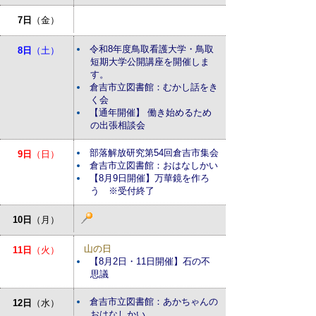
7日
（金）
令和8年度鳥取看護大学・鳥取
8日
（土）
短期大学公開講座を開催しま
す。
倉吉市立図書館：むかし話をき
く会
【通年開催】 働き始めるため
の出張相談会
部落解放研究第54回倉吉市集会
9日
（日）
倉吉市立図書館：おはなしかい
【8月9日開催】万華鏡を作ろ
う ※受付終了
10日
（月）
山の日
11日
（火）
【8月2日・11日開催】石の不
思議
倉吉市立図書館：あかちゃんの
12日
（水）
おはなしかい