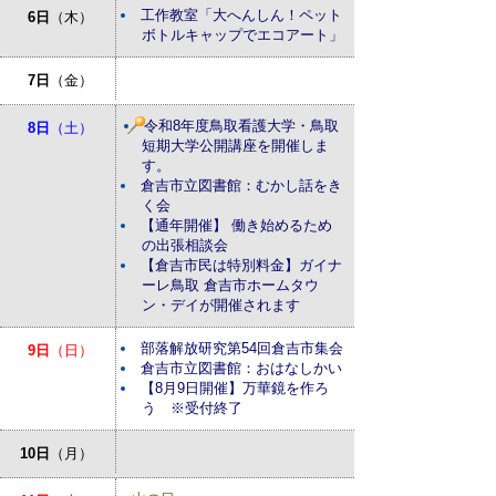
工作教室「大へんしん！ペット
6日
（木）
ボトルキャップでエコアート」
7日
（金）
令和8年度鳥取看護大学・鳥取
8日
（土）
短期大学公開講座を開催しま
す。
倉吉市立図書館：むかし話をき
く会
【通年開催】 働き始めるため
の出張相談会
【倉吉市民は特別料金】ガイナ
ーレ鳥取 倉吉市ホームタウ
ン・デイが開催されます
部落解放研究第54回倉吉市集会
9日
（日）
倉吉市立図書館：おはなしかい
【8月9日開催】万華鏡を作ろ
う ※受付終了
10日
（月）