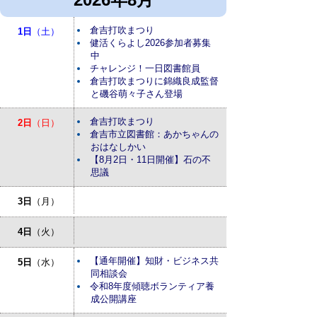
倉吉打吹まつり
1日
（土）
健活くらよし2026参加者募集
中
チャレンジ！一日図書館員
倉吉打吹まつりに錦織良成監督
と磯谷萌々子さん登場
倉吉打吹まつり
2日
（日）
倉吉市立図書館：あかちゃんの
おはなしかい
【8月2日・11日開催】石の不
思議
3日
（月）
4日
（火）
【通年開催】知財・ビジネス共
5日
（水）
同相談会
令和8年度傾聴ボランティア養
成公開講座