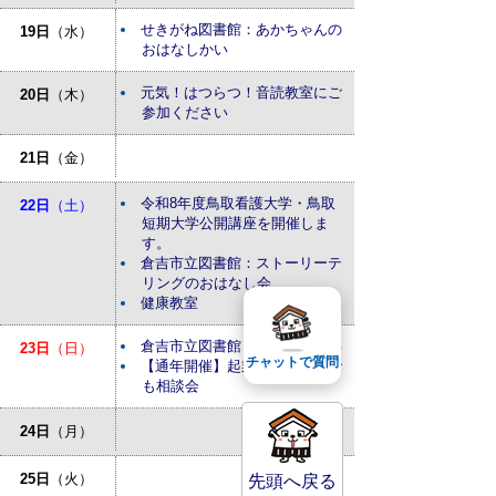
せきがね図書館：あかちゃんの
19日
（水）
おはなしかい
元気！はつらつ！音読教室にご
20日
（木）
参加ください
21日
（金）
令和8年度鳥取看護大学・鳥取
22日
（土）
短期大学公開講座を開催しま
す。
倉吉市立図書館：ストーリーテ
リングのおはなし会
健康教室
倉吉市立図書館：おはなしかい
23日
（日）
チャットで質問
【通年開催】起業・経営なんで
も相談会
24日
（月）
25日
（火）
先頭へ戻る