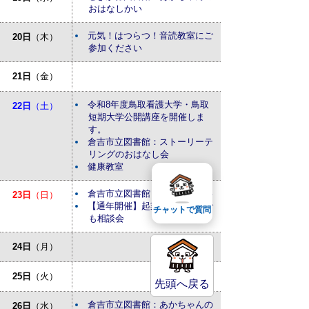
おはなしかい
元気！はつらつ！音読教室にご
20日
（木）
参加ください
21日
（金）
令和8年度鳥取看護大学・鳥取
22日
（土）
短期大学公開講座を開催しま
す。
倉吉市立図書館：ストーリーテ
リングのおはなし会
健康教室
倉吉市立図書館：おはなしかい
23日
（日）
【通年開催】起業・経営なんで
チャットで質問
も相談会
24日
（月）
25日
（火）
先頭へ戻る
倉吉市立図書館：あかちゃんの
26日
（水）