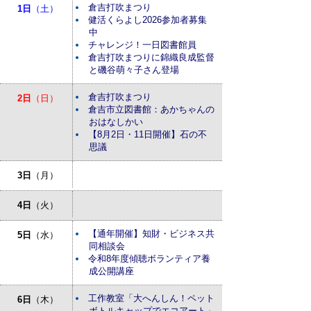
倉吉打吹まつり
1日
（土）
健活くらよし2026参加者募集
中
チャレンジ！一日図書館員
倉吉打吹まつりに錦織良成監督
と磯谷萌々子さん登場
倉吉打吹まつり
2日
（日）
倉吉市立図書館：あかちゃんの
おはなしかい
【8月2日・11日開催】石の不
思議
3日
（月）
4日
（火）
【通年開催】知財・ビジネス共
5日
（水）
同相談会
令和8年度傾聴ボランティア養
成公開講座
工作教室「大へんしん！ペット
6日
（木）
ボトルキャップでエコアート」