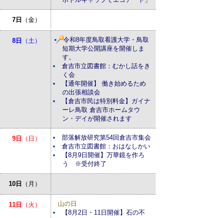
7日
（金）
令和8年度鳥取看護大学・鳥取
8日
（土）
短期大学公開講座を開催しま
す。
倉吉市立図書館：むかし話をき
く会
【通年開催】 働き始めるため
の出張相談会
【倉吉市民は特別料金】ガイナ
ーレ鳥取 倉吉市ホームタウ
ン・デイが開催されます
部落解放研究第54回倉吉市集会
9日
（日）
倉吉市立図書館：おはなしかい
【8月9日開催】万華鏡を作ろ
う ※受付終了
10日
（月）
山の日
11日
（火）
【8月2日・11日開催】石の不