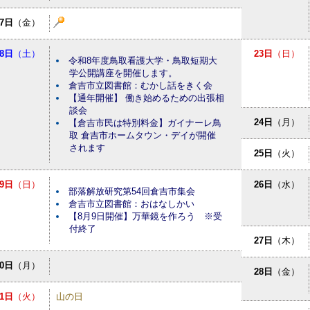
7日
（金）
8日
（土）
23日
（日）
令和8年度鳥取看護大学・鳥取短期大
学公開講座を開催します。
倉吉市立図書館：むかし話をきく会
【通年開催】 働き始めるための出張相
談会
24日
（月）
【倉吉市民は特別料金】ガイナーレ鳥
取 倉吉市ホームタウン・デイが開催
されます
25日
（火）
9日
（日）
26日
（水）
部落解放研究第54回倉吉市集会
倉吉市立図書館：おはなしかい
【8月9日開催】万華鏡を作ろう ※受
付終了
27日
（木）
10日
（月）
28日
（金）
11日
（火）
山の日