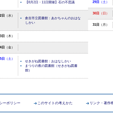
29日
（土）
【8月2日・11日開催】石の不思議
30日
（日）
12日
（水）
倉吉市立図書館：あかちゃんのおはな
しかい
31日
（月）
13日
（木）
14日
（金）
15日
（土）
せきがね図書館：おはなしかい
まつりの夜の図書館（せきがね図書
館）
シーポリシー
このサイトの考えかた
リンク・著作