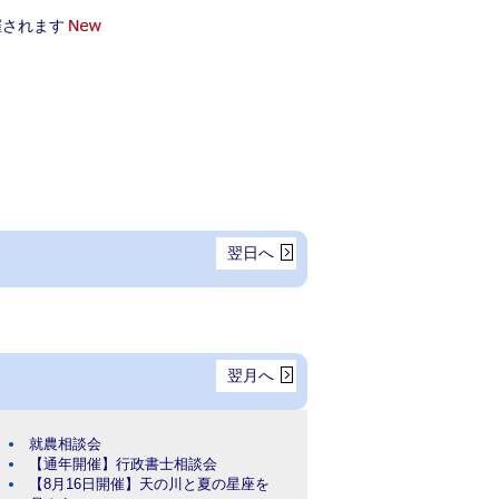
催されます
翌日へ
翌月へ
就農相談会
【通年開催】行政書士相談会
【8月16日開催】天の川と夏の星座を