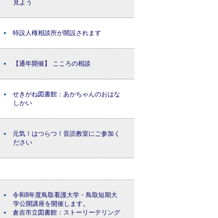
見よう
特設人権相談所が開設されます
【通年開催】 こころの相談
せきがね図書館：あかちゃんのおはな
しかい
元気！はつらつ！音読教室にご参加く
ださい
令和8年度鳥取看護大学・鳥取短期大
学公開講座を開催します。
倉吉市立図書館：ストーリーテリング