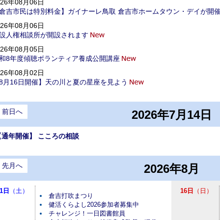
026年08月06日
倉吉市民は特別料金】ガイナーレ鳥取 倉吉市ホームタウン・デイが開
026年08月06日
設人権相談所が開設されます
026年08月05日
和8年度傾聴ボランティア養成公開講座
026年08月02日
8月16日開催】天の川と夏の星座を見よう
前日へ
2026年7月14日
【通年開催】 こころの相談
先月へ
2026年8月
1日
（土）
16日
（日）
倉吉打吹まつり
健活くらよし2026参加者募集中
チャレンジ！一日図書館員