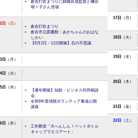
倉吉打吹まつりに錦織良成監督と磯谷
萌々子さん登場
17日
（月）
2日
（日）
倉吉打吹まつり
倉吉市立図書館：あかちゃんのおはな
18日
（火）
しかい
【8月2日・11日開催】石の不思議
19日
（水）
3日
（月）
4日
（火）
20日
（木）
5日
（水）
【通年開催】知財・ビジネス共同相談
会
令和8年度傾聴ボランティア養成公開
21日
（金）
講座
22日
（土）
6日
（木）
工作教室「大へんしん！ペットボトル
キャップでエコアート」