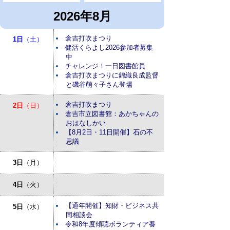
2026年8月
倉吉打吹まつり
1日
（土）
健活くらよし2026参加者募集
中
チャレンジ！一日図書館員
倉吉打吹まつりに錦織良成監督
と磯谷萌々子さん登場
倉吉打吹まつり
2日
（日）
倉吉市立図書館：あかちゃんの
おはなしかい
【8月2日・11日開催】石の不
思議
3日
（月）
4日
（火）
【通年開催】知財・ビジネス共
5日
（水）
同相談会
令和8年度傾聴ボランティア養