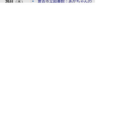
倉吉市立図書館：あかちゃんの
26日
（水）
おはなしかい
27日
（木）
特設人権相談所が開設されます
28日
（金）
29日
（土）
30日
（日）
31日
（月）
サイトマップ
プライバシーポリシー
このサイトの考えかた
リンク・著作権
このサイトの使い方