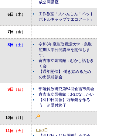
成公開講座
工作教室「大へんしん！ペット
6日
（木）
ボトルキャップでエコアート」
7日
（金）
令和8年度鳥取看護大学・鳥取
8日
（土）
短期大学公開講座を開催しま
す。
倉吉市立図書館：むかし話をき
く会
【通年開催】 働き始めるため
の出張相談会
部落解放研究第54回倉吉市集会
9日
（日）
倉吉市立図書館：おはなしかい
【8月9日開催】万華鏡を作ろ
う ※受付終了
10日
（月）
山の日
11日
（火）
【8月2日・11日開催】石の不