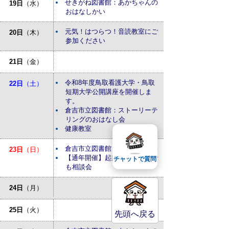
せきがね図書館：あかちゃんの
19日
（水）
おはなしかい
元気！はつらつ！音読教室にご
20日
（木）
参加ください
21日
（金）
令和8年度鳥取看護大学・鳥取
22日
（土）
短期大学公開講座を開催しま
す。
倉吉市立図書館：ストーリーテ
リングのおはなし会
健康教室
倉吉市立図書館：おはなしかい
23日
（日）
【通年開催】起業・経営なんで
チャットで質問
も相談会
24日
（月）
25日
（火）
先頭へ戻る