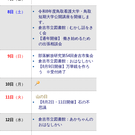
令和8年度鳥取看護大学・鳥取
8日
（土）
短期大学公開講座を開催しま
す。
倉吉市立図書館：むかし話をき
く会
【通年開催】 働き始めるため
の出張相談会
部落解放研究第54回倉吉市集会
9日
（日）
倉吉市立図書館：おはなしかい
【8月9日開催】万華鏡を作ろ
う ※受付終了
10日
（月）
山の日
11日
（火）
【8月2日・11日開催】石の不
思議
倉吉市立図書館：あかちゃんの
12日
（水）
おはなしかい