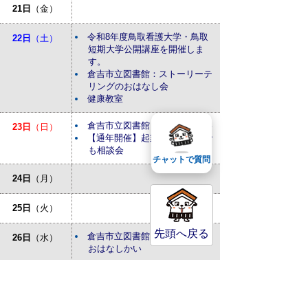
21日
（金）
令和8年度鳥取看護大学・鳥取
22日
（土）
短期大学公開講座を開催しま
す。
倉吉市立図書館：ストーリーテ
リングのおはなし会
健康教室
倉吉市立図書館：おはなしかい
23日
（日）
【通年開催】起業・経営なんで
も相談会
チャットで質問
24日
（月）
25日
（火）
先頭へ戻る
倉吉市立図書館：あかちゃんの
26日
（水）
おはなしかい
27日
（木）
特設人権相談所が開設されます
28日
（金）