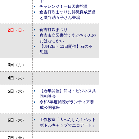
中
チャレンジ！一日図書館員
倉吉打吹まつりに錦織良成監督
と磯谷萌々子さん登場
倉吉打吹まつり
2日
（日）
倉吉市立図書館：あかちゃんの
おはなしかい
【8月2日・11日開催】石の不
思議
3日
（月）
4日
（火）
【通年開催】知財・ビジネス共
5日
（水）
同相談会
令和8年度傾聴ボランティア養
成公開講座
工作教室「大へんしん！ペット
6日
（木）
ボトルキャップでエコアート」
7日
（金）