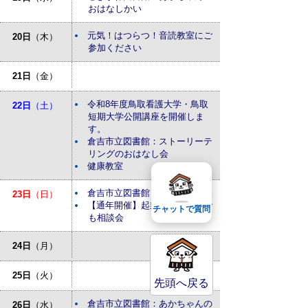
おはなしかい
元気！はつらつ！音読教室にご
20日
（木）
参加ください
21日
（金）
令和8年度鳥取看護大学・鳥取
22日
（土）
短期大学公開講座を開催しま
す。
倉吉市立図書館：ストーリーテ
リングのおはなし会
健康教室
倉吉市立図書館：おはなしかい
23日
（日）
【通年開催】起業・経営なんで
チャットで質問
も相談会
24日
（月）
25日
（火）
先頭へ戻る
倉吉市立図書館：あかちゃんの
26日
（水）