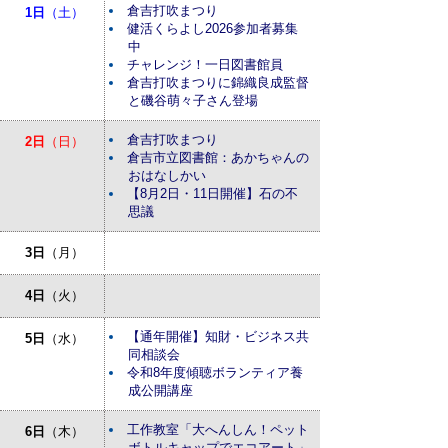
倉吉打吹まつり
1日
（土）
健活くらよし2026参加者募集
中
チャレンジ！一日図書館員
倉吉打吹まつりに錦織良成監督
と磯谷萌々子さん登場
倉吉打吹まつり
2日
（日）
倉吉市立図書館：あかちゃんの
おはなしかい
【8月2日・11日開催】石の不
思議
3日
（月）
4日
（火）
【通年開催】知財・ビジネス共
5日
（水）
同相談会
令和8年度傾聴ボランティア養
成公開講座
工作教室「大へんしん！ペット
6日
（木）
ボトルキャップでエコアート」