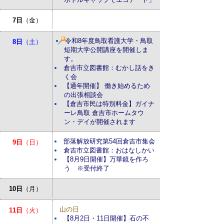
7日
（金）
令和8年度鳥取看護大学・鳥取
8日
（土）
短期大学公開講座を開催しま
す。
倉吉市立図書館：むかし話をき
く会
【通年開催】 働き始めるため
の出張相談会
【倉吉市民は特別料金】ガイナ
ーレ鳥取 倉吉市ホームタウ
ン・デイが開催されます
部落解放研究第54回倉吉市集会
9日
（日）
倉吉市立図書館：おはなしかい
【8月9日開催】万華鏡を作ろ
う ※受付終了
10日
（月）
山の日
11日
（火）
【8月2日・11日開催】石の不