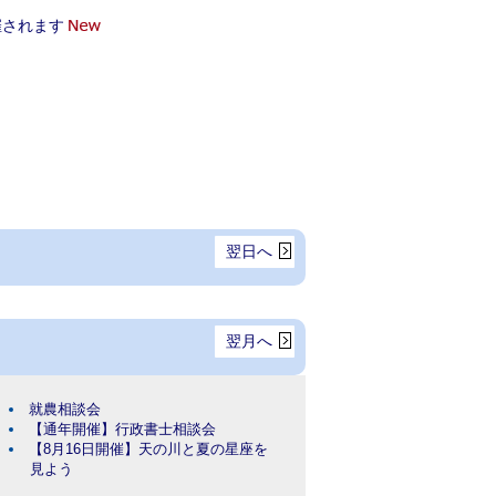
催されます
翌日へ
翌月へ
就農相談会
【通年開催】行政書士相談会
【8月16日開催】天の川と夏の星座を
見よう