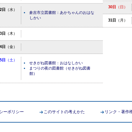
30日
（日）
12日
（水）
倉吉市立図書館：あかちゃんのおはな
しかい
31日
（月）
13日
（木）
14日
（金）
15日
（土）
せきがね図書館：おはなしかい
まつりの夜の図書館（せきがね図書
館）
シーポリシー
このサイトの考えかた
リンク・著作