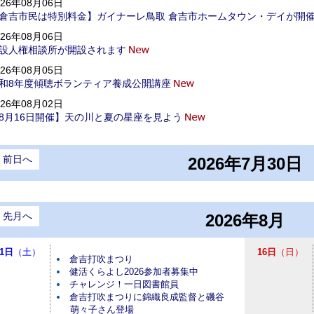
026年08月06日
倉吉市民は特別料金】ガイナーレ鳥取 倉吉市ホームタウン・デイが開
026年08月06日
設人権相談所が開設されます
026年08月05日
和8年度傾聴ボランティア養成公開講座
026年08月02日
8月16日開催】天の川と夏の星座を見よう
前日へ
2026年7月30日
先月へ
2026年8月
1日
（土）
16日
（日）
倉吉打吹まつり
健活くらよし2026参加者募集中
チャレンジ！一日図書館員
倉吉打吹まつりに錦織良成監督と磯谷
萌々子さん登場