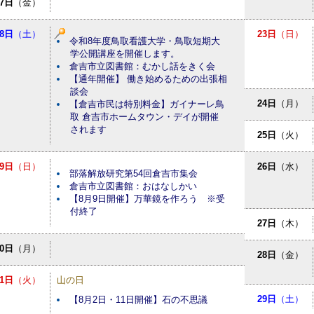
7日
（金）
8日
（土）
23日
（日）
令和8年度鳥取看護大学・鳥取短期大
学公開講座を開催します。
倉吉市立図書館：むかし話をきく会
【通年開催】 働き始めるための出張相
談会
24日
（月）
【倉吉市民は特別料金】ガイナーレ鳥
取 倉吉市ホームタウン・デイが開催
されます
25日
（火）
9日
（日）
26日
（水）
部落解放研究第54回倉吉市集会
倉吉市立図書館：おはなしかい
【8月9日開催】万華鏡を作ろう ※受
付終了
27日
（木）
10日
（月）
28日
（金）
11日
（火）
山の日
29日
（土）
【8月2日・11日開催】石の不思議