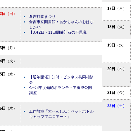
17日
（月）
2日
（日）
倉吉打吹まつり
倉吉市立図書館：あかちゃんのおはな
18日
（火）
しかい
【8月2日・11日開催】石の不思議
19日
（水）
3日
（月）
4日
（火）
20日
（木）
5日
（水）
【通年開催】知財・ビジネス共同相談
会
令和8年度傾聴ボランティア養成公開
21日
（金）
講座
22日
（土）
6日
（木）
工作教室「大へんしん！ペットボトル
キャップでエコアート」