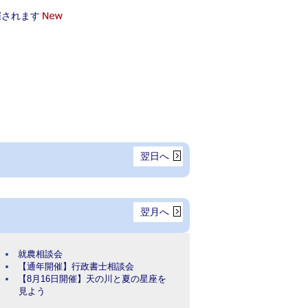
催されます
翌日へ
翌月へ
就農相談会
【通年開催】行政書士相談会
【8月16日開催】天の川と夏の星座を
見よう