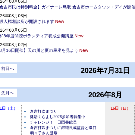
026年08月06日
倉吉市民は特別料金】ガイナーレ鳥取 倉吉市ホームタウン・デイが開
026年08月06日
設人権相談所が開設されます
026年08月05日
和8年度傾聴ボランティア養成公開講座
026年08月02日
8月16日開催】天の川と夏の星座を見よう
前日へ
2026年7月31日
先月へ
2026年8月
1日
（土）
16日
（日）
倉吉打吹まつり
健活くらよし2026参加者募集中
チャレンジ！一日図書館員
倉吉打吹まつりに錦織良成監督と磯谷
萌々子さん登場