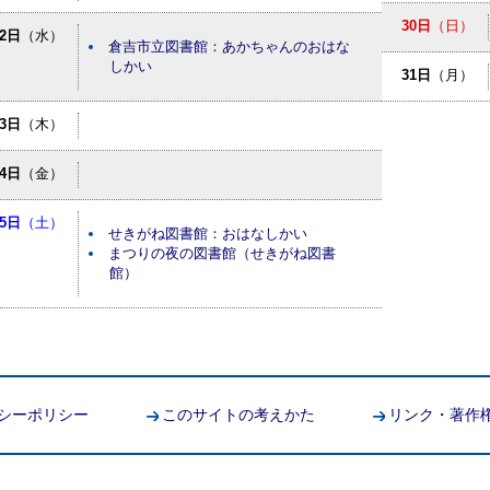
30日
（日）
12日
（水）
倉吉市立図書館：あかちゃんのおはな
しかい
31日
（月）
13日
（木）
14日
（金）
15日
（土）
せきがね図書館：おはなしかい
まつりの夜の図書館（せきがね図書
館）
シーポリシー
このサイトの考えかた
リンク・著作