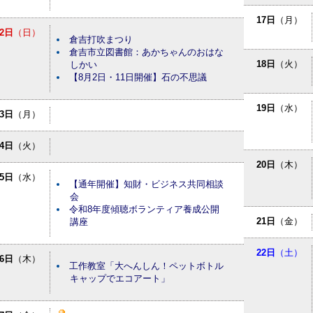
17日
（月）
2日
（日）
倉吉打吹まつり
倉吉市立図書館：あかちゃんのおはな
18日
（火）
しかい
【8月2日・11日開催】石の不思議
19日
（水）
3日
（月）
4日
（火）
20日
（木）
5日
（水）
【通年開催】知財・ビジネス共同相談
会
令和8年度傾聴ボランティア養成公開
21日
（金）
講座
22日
（土）
6日
（木）
工作教室「大へんしん！ペットボトル
キャップでエコアート」