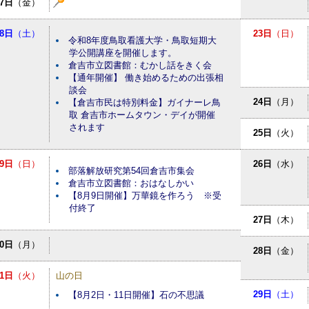
7日
（金）
8日
（土）
23日
（日）
令和8年度鳥取看護大学・鳥取短期大
学公開講座を開催します。
倉吉市立図書館：むかし話をきく会
【通年開催】 働き始めるための出張相
談会
24日
（月）
【倉吉市民は特別料金】ガイナーレ鳥
取 倉吉市ホームタウン・デイが開催
されます
25日
（火）
9日
（日）
26日
（水）
部落解放研究第54回倉吉市集会
倉吉市立図書館：おはなしかい
【8月9日開催】万華鏡を作ろう ※受
付終了
27日
（木）
10日
（月）
28日
（金）
11日
（火）
山の日
29日
（土）
【8月2日・11日開催】石の不思議