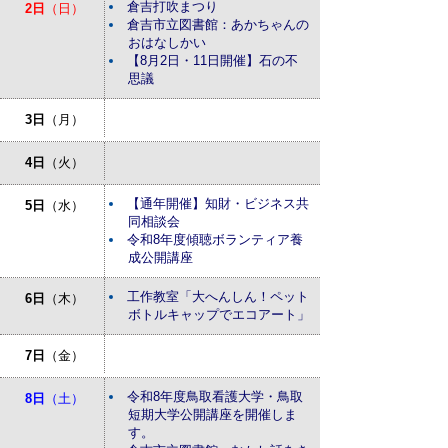
倉吉打吹まつり
2日
（日）
倉吉市立図書館：あかちゃんの
おはなしかい
【8月2日・11日開催】石の不
思議
3日
（月）
4日
（火）
【通年開催】知財・ビジネス共
5日
（水）
同相談会
令和8年度傾聴ボランティア養
成公開講座
工作教室「大へんしん！ペット
6日
（木）
ボトルキャップでエコアート」
7日
（金）
令和8年度鳥取看護大学・鳥取
8日
（土）
短期大学公開講座を開催しま
す。