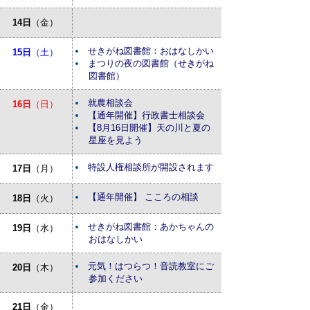
14日
（金）
せきがね図書館：おはなしかい
15日
（土）
まつりの夜の図書館（せきがね
図書館）
就農相談会
16日
（日）
【通年開催】行政書士相談会
【8月16日開催】天の川と夏の
星座を見よう
特設人権相談所が開設されます
17日
（月）
【通年開催】 こころの相談
18日
（火）
せきがね図書館：あかちゃんの
19日
（水）
おはなしかい
元気！はつらつ！音読教室にご
20日
（木）
参加ください
21日
（金）