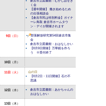
倉吉市立図書館：むかし話をき
く会
【通年開催】 働き始めるため
の出張相談会
【倉吉市民は特別料金】ガイナ
ーレ鳥取 倉吉市ホームタウ
ン・デイが開催されます
部落解放研究第54回倉吉市集
9日
（日）
会
倉吉市立図書館：おはなしかい
【8月9日開催】万華鏡を作ろ
う ※受付終了
10日
（月）
山の日
11日
（火）
【8月2日・11日開催】石の不
思議
倉吉市立図書館：あかちゃんの
12日
（水）
おはなしかい
13日
（木）