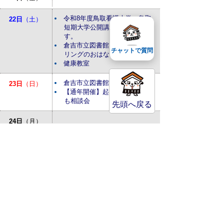
令和8年度鳥取看護大学・鳥取
22日
（土）
短期大学公開講座を開催しま
す。
倉吉市立図書館：ストーリーテ
チャットで質問
リングのおはなし会
健康教室
倉吉市立図書館：おはなしかい
23日
（日）
【通年開催】起業・経営なんで
も相談会
先頭へ戻る
24日
（月）
25日
（火）
倉吉市立図書館：あかちゃんの
26日
（水）
おはなしかい
27日
（木）
特設人権相談所が開設されます
28日
（金）