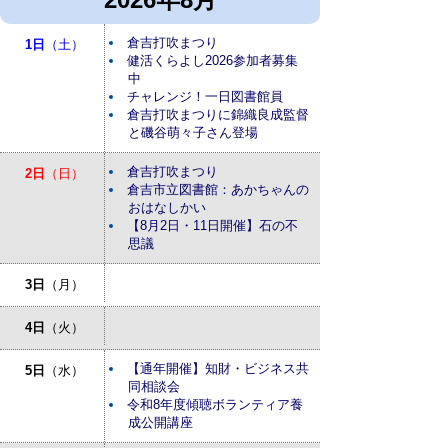
倉吉打吹まつり
1日
（土）
健活くらよし2026参加者募集
中
チャレンジ！一日図書館員
倉吉打吹まつりに錦織良成監督
と磯谷萌々子さん登場
倉吉打吹まつり
2日
（日）
倉吉市立図書館：あかちゃんの
おはなしかい
【8月2日・11日開催】石の不
思議
3日
（月）
4日
（火）
【通年開催】知財・ビジネス共
5日
（水）
同相談会
令和8年度傾聴ボランティア養
成公開講座