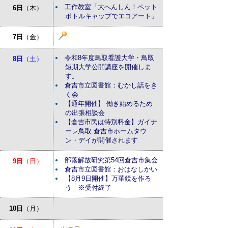
工作教室「大へんしん！ペット
6日
（木）
ボトルキャップでエコアート」
7日
（金）
令和8年度鳥取看護大学・鳥取
8日
（土）
短期大学公開講座を開催しま
す。
倉吉市立図書館：むかし話をき
く会
【通年開催】 働き始めるため
の出張相談会
【倉吉市民は特別料金】ガイナ
ーレ鳥取 倉吉市ホームタウ
ン・デイが開催されます
部落解放研究第54回倉吉市集会
9日
（日）
倉吉市立図書館：おはなしかい
【8月9日開催】万華鏡を作ろ
う ※受付終了
10日
（月）