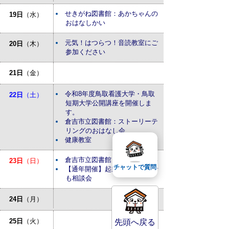
せきがね図書館：あかちゃんの
19日
（水）
おはなしかい
元気！はつらつ！音読教室にご
20日
（木）
参加ください
21日
（金）
令和8年度鳥取看護大学・鳥取
22日
（土）
短期大学公開講座を開催しま
す。
倉吉市立図書館：ストーリーテ
リングのおはなし会
健康教室
倉吉市立図書館：おはなしかい
23日
（日）
チャットで質問
【通年開催】起業・経営なんで
も相談会
24日
（月）
25日
（火）
先頭へ戻る