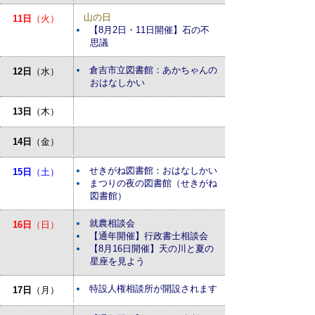
山の日
11日
（火）
【8月2日・11日開催】石の不
思議
倉吉市立図書館：あかちゃんの
12日
（水）
おはなしかい
13日
（木）
14日
（金）
せきがね図書館：おはなしかい
15日
（土）
まつりの夜の図書館（せきがね
図書館）
就農相談会
16日
（日）
【通年開催】行政書士相談会
【8月16日開催】天の川と夏の
星座を見よう
特設人権相談所が開設されます
17日
（月）