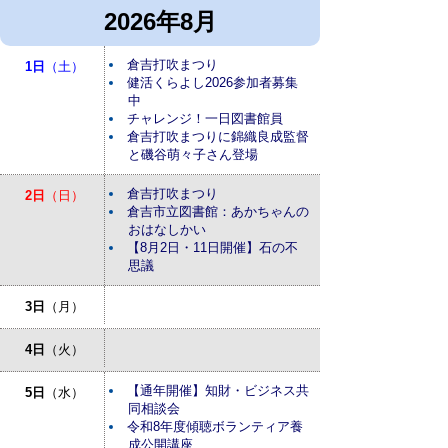
2026年8月
倉吉打吹まつり
1日
（土）
健活くらよし2026参加者募集
中
チャレンジ！一日図書館員
倉吉打吹まつりに錦織良成監督
と磯谷萌々子さん登場
倉吉打吹まつり
2日
（日）
倉吉市立図書館：あかちゃんの
おはなしかい
【8月2日・11日開催】石の不
思議
3日
（月）
4日
（火）
【通年開催】知財・ビジネス共
5日
（水）
同相談会
令和8年度傾聴ボランティア養
成公開講座