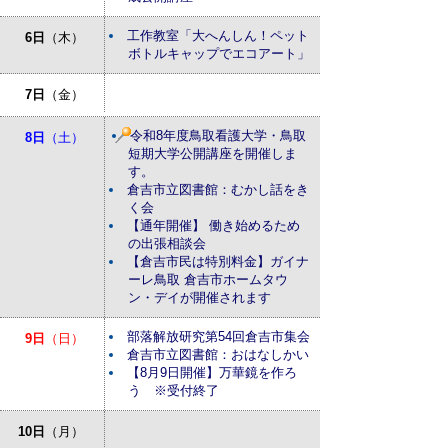
工作教室「大へんしん！ペット
6日
（木）
ボトルキャップでエコアート」
7日
（金）
令和8年度鳥取看護大学・鳥取
8日
（土）
短期大学公開講座を開催しま
す。
倉吉市立図書館：むかし話をき
く会
【通年開催】 働き始めるため
の出張相談会
【倉吉市民は特別料金】ガイナ
ーレ鳥取 倉吉市ホームタウ
ン・デイが開催されます
部落解放研究第54回倉吉市集会
9日
（日）
倉吉市立図書館：おはなしかい
【8月9日開催】万華鏡を作ろ
う ※受付終了
10日
（月）