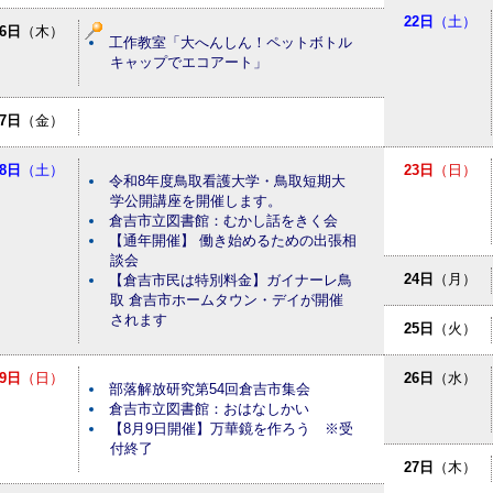
22日
（土）
6日
（木）
工作教室「大へんしん！ペットボトル
キャップでエコアート」
7日
（金）
8日
（土）
23日
（日）
令和8年度鳥取看護大学・鳥取短期大
学公開講座を開催します。
倉吉市立図書館：むかし話をきく会
【通年開催】 働き始めるための出張相
談会
24日
（月）
【倉吉市民は特別料金】ガイナーレ鳥
取 倉吉市ホームタウン・デイが開催
されます
25日
（火）
9日
（日）
26日
（水）
部落解放研究第54回倉吉市集会
倉吉市立図書館：おはなしかい
【8月9日開催】万華鏡を作ろう ※受
付終了
27日
（木）