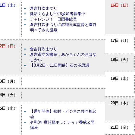
1日
（土）
16日
（日）
倉吉打吹まつり
健活くらよし2026参加者募集中
チャレンジ！一日図書館員
倉吉打吹まつりに錦織良成監督と磯谷
萌々子さん登場
17日
（月）
2日
（日）
倉吉打吹まつり
倉吉市立図書館：あかちゃんのおはな
18日
（火）
しかい
【8月2日・11日開催】石の不思議
19日
（水）
3日
（月）
4日
（火）
20日
（木）
5日
（水）
【通年開催】知財・ビジネス共同相談
会
令和8年度傾聴ボランティア養成公開
21日
（金）
講座