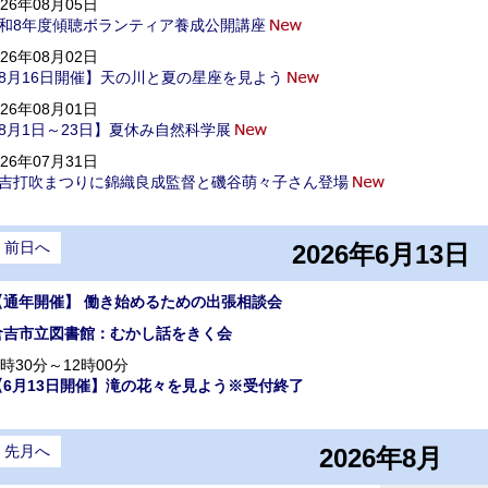
026年08月05日
和8年度傾聴ボランティア養成公開講座
026年08月02日
8月16日開催】天の川と夏の星座を見よう
026年08月01日
8月1日～23日】夏休み自然科学展
026年07月31日
吉打吹まつりに錦織良成監督と磯谷萌々子さん登場
前日へ
2026年6月13日
【通年開催】 働き始めるための出張相談会
倉吉市立図書館：むかし話をきく会
9時30分～12時00分
【6月13日開催】滝の花々を見よう※受付終了
先月へ
2026年8月