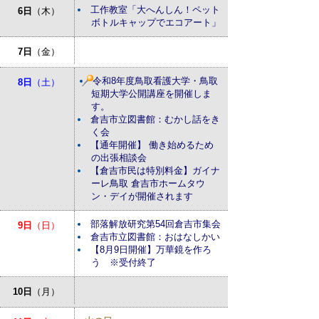
工作教室「大へんしん！ペット
6日
（木）
ボトルキャップでエコアート」
7日
（金）
令和8年度鳥取看護大学・鳥取
8日
（土）
短期大学公開講座を開催しま
す。
倉吉市立図書館：むかし話をき
く会
【通年開催】 働き始めるため
の出張相談会
【倉吉市民は特別料金】ガイナ
ーレ鳥取 倉吉市ホームタウ
ン・デイが開催されます
部落解放研究第54回倉吉市集会
9日
（日）
倉吉市立図書館：おはなしかい
【8月9日開催】万華鏡を作ろ
う ※受付終了
10日
（月）