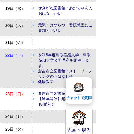
せきがね図書館：あかちゃんの
19日
（水）
おはなしかい
元気！はつらつ！音読教室にご
20日
（木）
参加ください
21日
（金）
令和8年度鳥取看護大学・鳥取
22日
（土）
短期大学公開講座を開催しま
す。
倉吉市立図書館：ストーリーテ
リングのおはなし会
健康教室
倉吉市立図書館：おはなしかい
23日
（日）
チャットで質問
【通年開催】起業・経営なんで
も相談会
24日
（月）
25日
（火）
先頭へ戻る