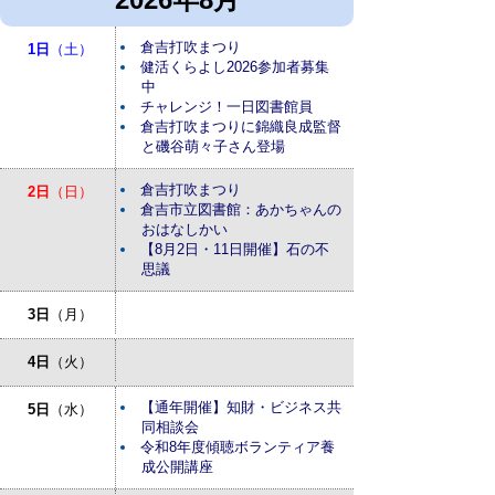
倉吉打吹まつり
1日
（土）
健活くらよし2026参加者募集
中
チャレンジ！一日図書館員
倉吉打吹まつりに錦織良成監督
と磯谷萌々子さん登場
倉吉打吹まつり
2日
（日）
倉吉市立図書館：あかちゃんの
おはなしかい
【8月2日・11日開催】石の不
思議
3日
（月）
4日
（火）
【通年開催】知財・ビジネス共
5日
（水）
同相談会
令和8年度傾聴ボランティア養
成公開講座