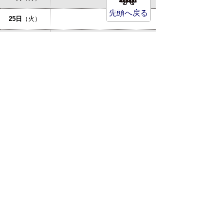
先頭へ戻る
25日
（火）
倉吉市立図書館：あかちゃんの
26日
（水）
おはなしかい
27日
（木）
特設人権相談所が開設されます
28日
（金）
29日
（土）
30日
（日）
31日
（月）
サイトマップ
プライバシーポリシー
このサイトの考えかた
リンク・著作権