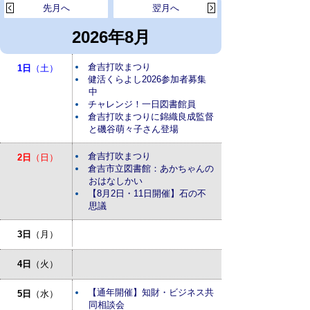
先月へ
翌月へ
2026年8月
倉吉打吹まつり
1日
（土）
健活くらよし2026参加者募集
中
チャレンジ！一日図書館員
倉吉打吹まつりに錦織良成監督
と磯谷萌々子さん登場
倉吉打吹まつり
2日
（日）
倉吉市立図書館：あかちゃんの
おはなしかい
【8月2日・11日開催】石の不
思議
3日
（月）
4日
（火）
【通年開催】知財・ビジネス共
5日
（水）
同相談会