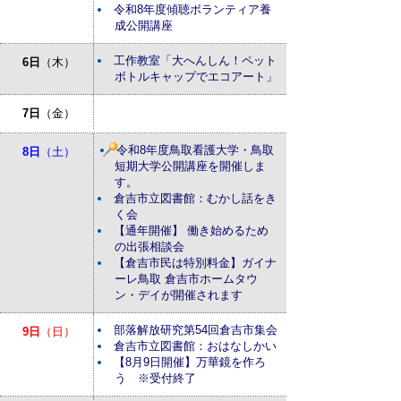
令和8年度傾聴ボランティア養
成公開講座
工作教室「大へんしん！ペット
6日
（木）
ボトルキャップでエコアート」
7日
（金）
令和8年度鳥取看護大学・鳥取
8日
（土）
短期大学公開講座を開催しま
す。
倉吉市立図書館：むかし話をき
く会
【通年開催】 働き始めるため
の出張相談会
【倉吉市民は特別料金】ガイナ
ーレ鳥取 倉吉市ホームタウ
ン・デイが開催されます
部落解放研究第54回倉吉市集会
9日
（日）
倉吉市立図書館：おはなしかい
【8月9日開催】万華鏡を作ろ
う ※受付終了