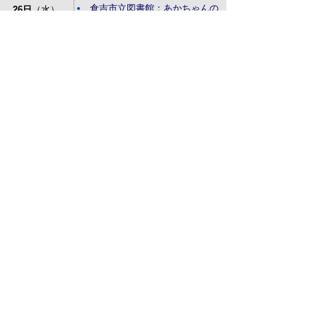
倉吉市立図書館：あかちゃんの
26日
（水）
おはなしかい
27日
（木）
特設人権相談所が開設されます
28日
（金）
29日
（土）
30日
（日）
31日
（月）
サイトマップ
プライバシーポリシー
このサイトの考えかた
リンク・著作権
このサイトの使い方