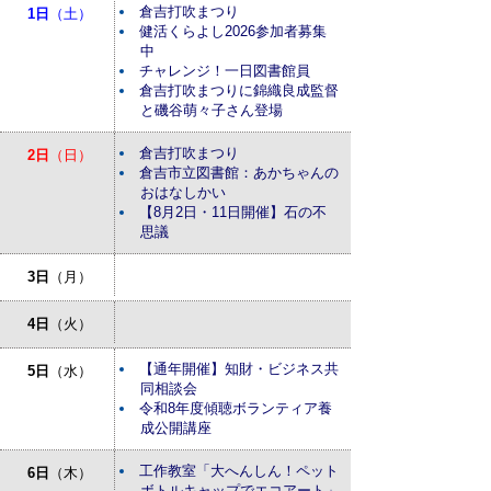
倉吉打吹まつり
1日
（土）
健活くらよし2026参加者募集
中
チャレンジ！一日図書館員
倉吉打吹まつりに錦織良成監督
と磯谷萌々子さん登場
倉吉打吹まつり
2日
（日）
倉吉市立図書館：あかちゃんの
おはなしかい
【8月2日・11日開催】石の不
思議
3日
（月）
4日
（火）
【通年開催】知財・ビジネス共
5日
（水）
同相談会
令和8年度傾聴ボランティア養
成公開講座
工作教室「大へんしん！ペット
6日
（木）
ボトルキャップでエコアート」