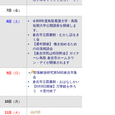
7日
（金）
令和8年度鳥取看護大学・鳥取
8日
（土）
短期大学公開講座を開催しま
す。
倉吉市立図書館：むかし話をき
く会
【通年開催】 働き始めるため
の出張相談会
【倉吉市民は特別料金】ガイナ
ーレ鳥取 倉吉市ホームタウ
ン・デイが開催されます
部落解放研究第54回倉吉市集
9日
（日）
会
倉吉市立図書館：おはなしかい
【8月9日開催】万華鏡を作ろ
う ※受付終了
10日
（月）
山の日
11日
（火）