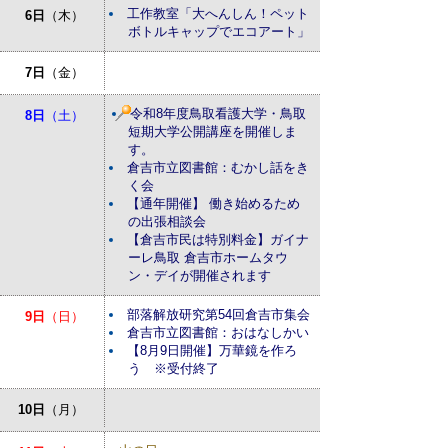
工作教室「大へんしん！ペット
6日
（木）
ボトルキャップでエコアート」
7日
（金）
令和8年度鳥取看護大学・鳥取
8日
（土）
短期大学公開講座を開催しま
す。
倉吉市立図書館：むかし話をき
く会
【通年開催】 働き始めるため
の出張相談会
【倉吉市民は特別料金】ガイナ
ーレ鳥取 倉吉市ホームタウ
ン・デイが開催されます
部落解放研究第54回倉吉市集会
9日
（日）
倉吉市立図書館：おはなしかい
【8月9日開催】万華鏡を作ろ
う ※受付終了
10日
（月）