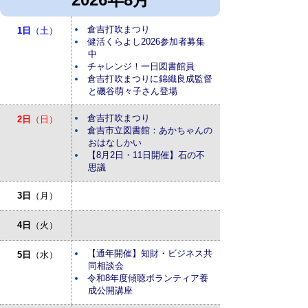
倉吉打吹まつり
1日
（土）
健活くらよし2026参加者募集
中
チャレンジ！一日図書館員
倉吉打吹まつりに錦織良成監督
と磯谷萌々子さん登場
倉吉打吹まつり
2日
（日）
倉吉市立図書館：あかちゃんの
おはなしかい
【8月2日・11日開催】石の不
思議
3日
（月）
4日
（火）
【通年開催】知財・ビジネス共
5日
（水）
同相談会
令和8年度傾聴ボランティア養
成公開講座