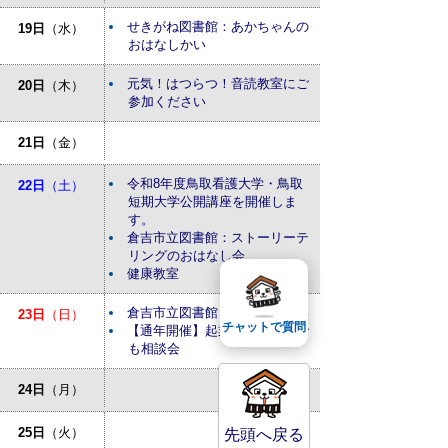
せきがね図書館：あかちゃんの
19日
（水）
おはなしかい
元気！はつらつ！音読教室にご
20日
（木）
参加ください
21日
（金）
令和8年度鳥取看護大学・鳥取
22日
（土）
短期大学公開講座を開催しま
す。
倉吉市立図書館：ストーリーテ
リングのおはなし会
健康教室
倉吉市立図書館：おはなしかい
23日
（日）
チャットで質問
【通年開催】起業・経営なんで
も相談会
24日
（月）
25日
（火）
先頭へ戻る