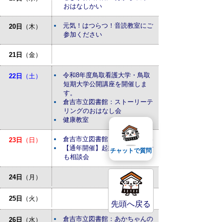
おはなしかい
元気！はつらつ！音読教室にご
20日
（木）
参加ください
21日
（金）
令和8年度鳥取看護大学・鳥取
22日
（土）
短期大学公開講座を開催しま
す。
倉吉市立図書館：ストーリーテ
リングのおはなし会
健康教室
倉吉市立図書館：おはなしかい
23日
（日）
【通年開催】起業・経営なんで
チャットで質問
も相談会
24日
（月）
25日
（火）
先頭へ戻る
倉吉市立図書館：あかちゃんの
26日
（水）