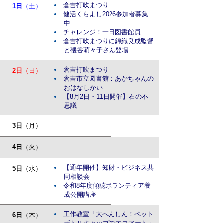
倉吉打吹まつり
1日
（土）
健活くらよし2026参加者募集
中
チャレンジ！一日図書館員
倉吉打吹まつりに錦織良成監督
と磯谷萌々子さん登場
倉吉打吹まつり
2日
（日）
倉吉市立図書館：あかちゃんの
おはなしかい
【8月2日・11日開催】石の不
思議
3日
（月）
4日
（火）
【通年開催】知財・ビジネス共
5日
（水）
同相談会
令和8年度傾聴ボランティア養
成公開講座
工作教室「大へんしん！ペット
6日
（木）
ボトルキャップでエコアート」