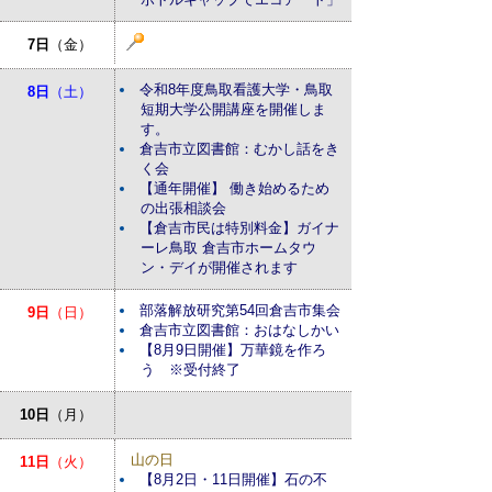
7日
（金）
令和8年度鳥取看護大学・鳥取
8日
（土）
短期大学公開講座を開催しま
す。
倉吉市立図書館：むかし話をき
く会
【通年開催】 働き始めるため
の出張相談会
【倉吉市民は特別料金】ガイナ
ーレ鳥取 倉吉市ホームタウ
ン・デイが開催されます
部落解放研究第54回倉吉市集会
9日
（日）
倉吉市立図書館：おはなしかい
【8月9日開催】万華鏡を作ろ
う ※受付終了
10日
（月）
山の日
11日
（火）
【8月2日・11日開催】石の不