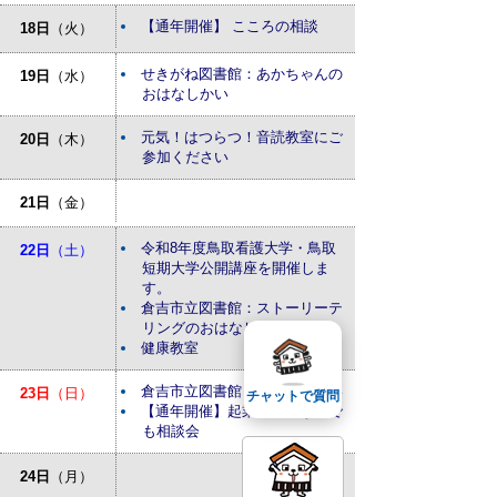
【通年開催】 こころの相談
18日
（火）
せきがね図書館：あかちゃんの
19日
（水）
おはなしかい
元気！はつらつ！音読教室にご
20日
（木）
参加ください
21日
（金）
令和8年度鳥取看護大学・鳥取
22日
（土）
短期大学公開講座を開催しま
す。
倉吉市立図書館：ストーリーテ
リングのおはなし会
健康教室
倉吉市立図書館：おはなしかい
23日
（日）
チャットで質問
【通年開催】起業・経営なんで
も相談会
24日
（月）