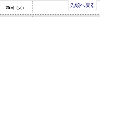
先頭へ戻る
25日
（火）
倉吉市立図書館：あかちゃんの
26日
（水）
おはなしかい
27日
（木）
特設人権相談所が開設されます
28日
（金）
29日
（土）
30日
（日）
31日
（月）
サイトマップ
プライバシーポリシー
このサイトの考えかた
リンク・著作権