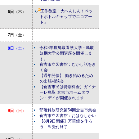
工作教室「大へんしん！ペッ
6日
（木）
トボトルキャップでエコアー
ト」
7日
（金）
令和8年度鳥取看護大学・鳥取
8日
（土）
短期大学公開講座を開催しま
す。
倉吉市立図書館：むかし話をき
く会
【通年開催】 働き始めるため
の出張相談会
【倉吉市民は特別料金】ガイナ
ーレ鳥取 倉吉市ホームタウ
ン・デイが開催されます
部落解放研究第54回倉吉市集会
9日
（日）
倉吉市立図書館：おはなしかい
【8月9日開催】万華鏡を作ろ
う ※受付終了