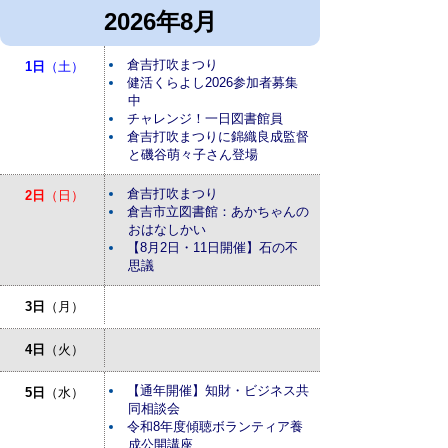
2026年8月
倉吉打吹まつり
1日
（土）
健活くらよし2026参加者募集
中
チャレンジ！一日図書館員
倉吉打吹まつりに錦織良成監督
と磯谷萌々子さん登場
倉吉打吹まつり
2日
（日）
倉吉市立図書館：あかちゃんの
おはなしかい
【8月2日・11日開催】石の不
思議
3日
（月）
4日
（火）
【通年開催】知財・ビジネス共
5日
（水）
同相談会
令和8年度傾聴ボランティア養
成公開講座