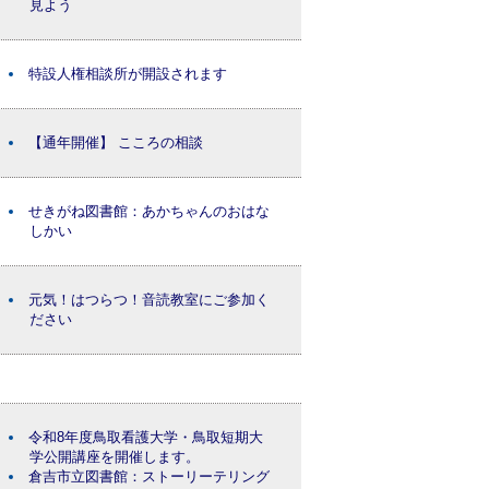
見よう
特設人権相談所が開設されます
【通年開催】 こころの相談
せきがね図書館：あかちゃんのおはな
しかい
元気！はつらつ！音読教室にご参加く
ださい
令和8年度鳥取看護大学・鳥取短期大
学公開講座を開催します。
倉吉市立図書館：ストーリーテリング