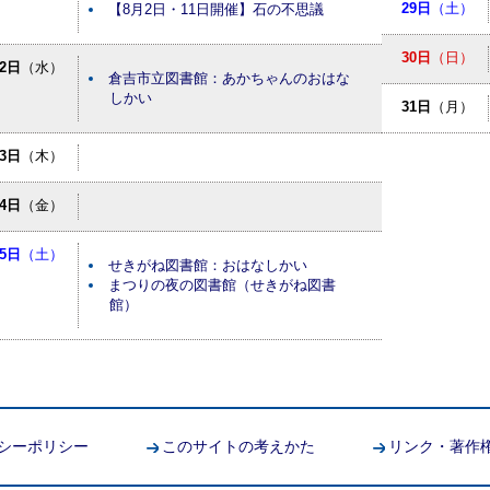
29日
（土）
【8月2日・11日開催】石の不思議
30日
（日）
12日
（水）
倉吉市立図書館：あかちゃんのおはな
しかい
31日
（月）
13日
（木）
14日
（金）
15日
（土）
せきがね図書館：おはなしかい
まつりの夜の図書館（せきがね図書
館）
シーポリシー
このサイトの考えかた
リンク・著作