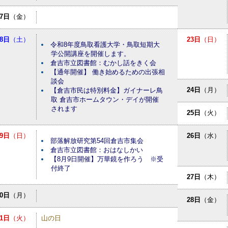
7日
（金）
8日
（土）
23日
（日）
令和8年度鳥取看護大学・鳥取短期大
学公開講座を開催します。
倉吉市立図書館：むかし話をきく会
【通年開催】 働き始めるための出張相
談会
24日
（月）
【倉吉市民は特別料金】ガイナーレ鳥
取 倉吉市ホームタウン・デイが開催
されます
25日
（火）
9日
（日）
26日
（水）
部落解放研究第54回倉吉市集会
倉吉市立図書館：おはなしかい
【8月9日開催】万華鏡を作ろう ※受
付終了
27日
（木）
10日
（月）
28日
（金）
11日
（火）
山の日