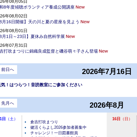
026年08月05日
和8年度傾聴ボランティア養成公開講座
026年08月02日
8月16日開催】天の川と夏の星座を見よう
026年08月01日
8月1日～23日】夏休み自然科学展
026年07月31日
吉打吹まつりに錦織良成監督と磯谷萌々子さん登場
前日へ
2026年7月16日
元気！はつらつ！音読教室にご参加ください
先月へ
2026年8月
1日
（土）
16日
（日）
倉吉打吹まつり
健活くらよし2026参加者募集中
チャレンジ！一日図書館員