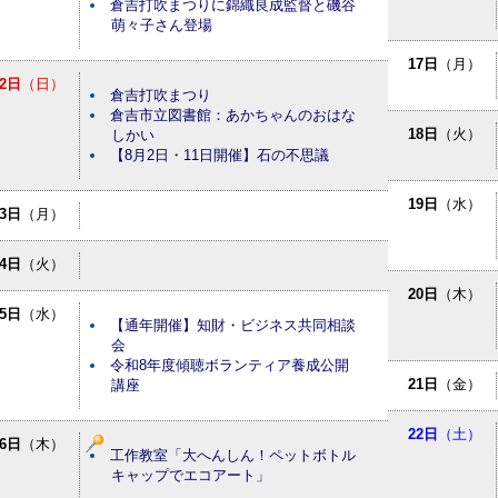
倉吉打吹まつりに錦織良成監督と磯谷
萌々子さん登場
17日
（月）
2日
（日）
倉吉打吹まつり
倉吉市立図書館：あかちゃんのおはな
18日
（火）
しかい
【8月2日・11日開催】石の不思議
19日
（水）
3日
（月）
4日
（火）
20日
（木）
5日
（水）
【通年開催】知財・ビジネス共同相談
会
令和8年度傾聴ボランティア養成公開
21日
（金）
講座
22日
（土）
6日
（木）
工作教室「大へんしん！ペットボトル
キャップでエコアート」