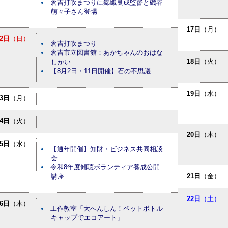
倉吉打吹まつりに錦織良成監督と磯谷
萌々子さん登場
17日
（月）
2日
（日）
倉吉打吹まつり
倉吉市立図書館：あかちゃんのおはな
18日
（火）
しかい
【8月2日・11日開催】石の不思議
19日
（水）
3日
（月）
4日
（火）
20日
（木）
5日
（水）
【通年開催】知財・ビジネス共同相談
会
令和8年度傾聴ボランティア養成公開
21日
（金）
講座
22日
（土）
6日
（木）
工作教室「大へんしん！ペットボトル
キャップでエコアート」