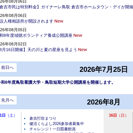
026年08月06日
倉吉市民は特別料金】ガイナーレ鳥取 倉吉市ホームタウン・デイが開
026年08月06日
設人権相談所が開設されます
026年08月05日
和8年度傾聴ボランティア養成公開講座
026年08月02日
8月16日開催】天の川と夏の星座を見よう
前日へ
2026年7月25日
令和8年度鳥取看護大学・鳥取短期大学公開講座を開催します。
先月へ
2026年8月
1日
（土）
16日
（日）
倉吉打吹まつり
健活くらよし2026参加者募集中
チャレンジ！一日図書館員