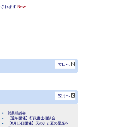
催されます
翌日へ
翌月へ
就農相談会
【通年開催】行政書士相談会
【8月16日開催】天の川と夏の星座を