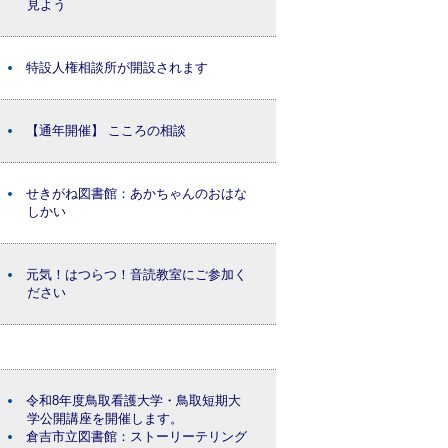
見よう
特設人権相談所が開設されます
【通年開催】 こころの相談
せきがね図書館：あかちゃんのおはな
しかい
元気！はつらつ！音読教室にご参加く
ださい
令和8年度鳥取看護大学・鳥取短期大
学公開講座を開催します。
倉吉市立図書館：ストーリーテリング