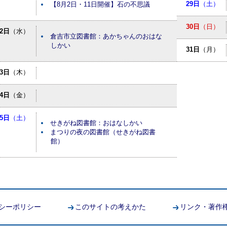
29日
（土）
【8月2日・11日開催】石の不思議
30日
（日）
12日
（水）
倉吉市立図書館：あかちゃんのおはな
しかい
31日
（月）
13日
（木）
14日
（金）
15日
（土）
せきがね図書館：おはなしかい
まつりの夜の図書館（せきがね図書
館）
シーポリシー
このサイトの考えかた
リンク・著作