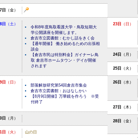
7日
（金）
8日
（土）
23日
（日）
令和8年度鳥取看護大学・鳥取短期大
学公開講座を開催します。
倉吉市立図書館：むかし話をきく会
【通年開催】 働き始めるための出張相
談会
24日
（月）
【倉吉市民は特別料金】ガイナーレ鳥
取 倉吉市ホームタウン・デイが開催
されます
25日
（火）
9日
（日）
26日
（水）
部落解放研究第54回倉吉市集会
倉吉市立図書館：おはなしかい
【8月9日開催】万華鏡を作ろう ※受
付終了
27日
（木）
10日
（月）
28日
（金）
11日
（火）
山の日