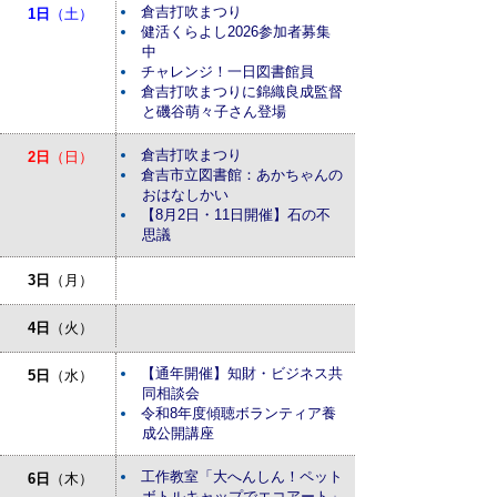
倉吉打吹まつり
1日
（土）
健活くらよし2026参加者募集
中
チャレンジ！一日図書館員
倉吉打吹まつりに錦織良成監督
と磯谷萌々子さん登場
倉吉打吹まつり
2日
（日）
倉吉市立図書館：あかちゃんの
おはなしかい
【8月2日・11日開催】石の不
思議
3日
（月）
4日
（火）
【通年開催】知財・ビジネス共
5日
（水）
同相談会
令和8年度傾聴ボランティア養
成公開講座
工作教室「大へんしん！ペット
6日
（木）
ボトルキャップでエコアート」