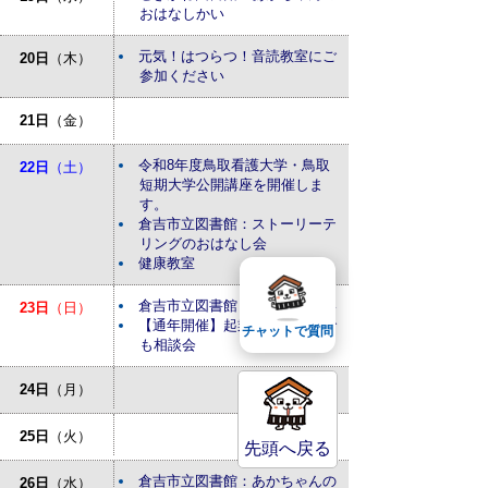
おはなしかい
元気！はつらつ！音読教室にご
20日
（木）
参加ください
21日
（金）
令和8年度鳥取看護大学・鳥取
22日
（土）
短期大学公開講座を開催しま
す。
倉吉市立図書館：ストーリーテ
リングのおはなし会
健康教室
倉吉市立図書館：おはなしかい
23日
（日）
【通年開催】起業・経営なんで
チャットで質問
も相談会
24日
（月）
25日
（火）
先頭へ戻る
倉吉市立図書館：あかちゃんの
26日
（水）