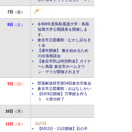
7日
（金）
令和8年度鳥取看護大学・鳥取
8日
（土）
短期大学公開講座を開催しま
す。
倉吉市立図書館：むかし話をき
く会
【通年開催】 働き始めるため
の出張相談会
【倉吉市民は特別料金】ガイナ
ーレ鳥取 倉吉市ホームタウ
ン・デイが開催されます
部落解放研究第54回倉吉市集会
9日
（日）
倉吉市立図書館：おはなしかい
【8月9日開催】万華鏡を作ろ
う ※受付終了
10日
（月）
山の日
11日
（火）
【8月2日・11日開催】石の不