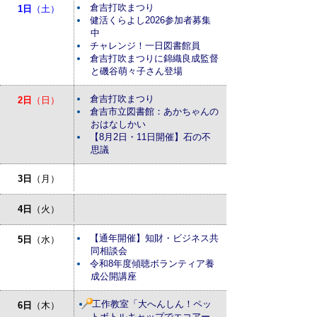
倉吉打吹まつり
1日
（土）
健活くらよし2026参加者募集
中
チャレンジ！一日図書館員
倉吉打吹まつりに錦織良成監督
と磯谷萌々子さん登場
倉吉打吹まつり
2日
（日）
倉吉市立図書館：あかちゃんの
おはなしかい
【8月2日・11日開催】石の不
思議
3日
（月）
4日
（火）
【通年開催】知財・ビジネス共
5日
（水）
同相談会
令和8年度傾聴ボランティア養
成公開講座
工作教室「大へんしん！ペッ
6日
（木）
トボトルキャップでエコアー