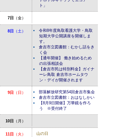
ト」
7日
（金）
令和8年度鳥取看護大学・鳥取
8日
（土）
短期大学公開講座を開催しま
す。
倉吉市立図書館：むかし話をき
く会
【通年開催】 働き始めるため
の出張相談会
【倉吉市民は特別料金】ガイナ
ーレ鳥取 倉吉市ホームタウ
ン・デイが開催されます
部落解放研究第54回倉吉市集会
9日
（日）
倉吉市立図書館：おはなしかい
【8月9日開催】万華鏡を作ろ
う ※受付終了
10日
（月）
山の日
11日
（火）