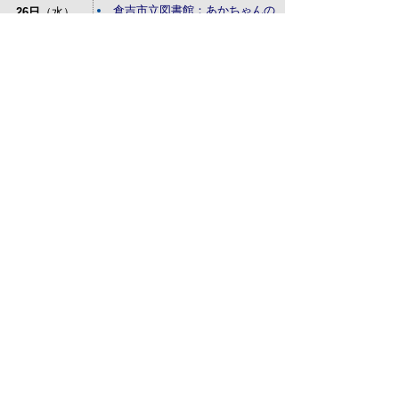
倉吉市立図書館：あかちゃんの
26日
（水）
おはなしかい
27日
（木）
特設人権相談所が開設されます
28日
（金）
29日
（土）
30日
（日）
31日
（月）
サイトマップ
プライバシーポリシー
このサイトの考えかた
リンク・著作権
このサイトの使い方