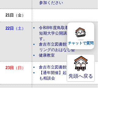
参加ください
21日
（金）
令和8年度鳥取看護大学・鳥取
22日
（土）
短期大学公開講座を開催しま
す。
チャットで質問
倉吉市立図書館：ストーリーテ
リングのおはなし会
健康教室
倉吉市立図書館：おはなしかい
23日
（日）
【通年開催】起業・経営なんで
先頭へ戻る
も相談会
24日
（月）
25日
（火）
倉吉市立図書館：あかちゃんの
26日
（水）
おはなしかい
27日
（木）