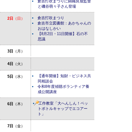
倉吉打吹まつりに錦織良成監督
と磯谷萌々子さん登場
倉吉打吹まつり
2日
（日）
倉吉市立図書館：あかちゃんの
おはなしかい
【8月2日・11日開催】石の不
思議
3日
（月）
4日
（火）
【通年開催】知財・ビジネス共
5日
（水）
同相談会
令和8年度傾聴ボランティア養
成公開講座
工作教室「大へんしん！ペッ
6日
（木）
トボトルキャップでエコアー
ト」
7日
（金）