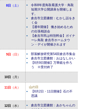
令和8年度鳥取看護大学・鳥取
8日
（土）
短期大学公開講座を開催しま
す。
倉吉市立図書館：むかし話をき
く会
【通年開催】 働き始めるため
の出張相談会
【倉吉市民は特別料金】ガイナ
ーレ鳥取 倉吉市ホームタウ
ン・デイが開催されます
部落解放研究第54回倉吉市集会
9日
（日）
倉吉市立図書館：おはなしかい
【8月9日開催】万華鏡を作ろ
う ※受付終了
10日
（月）
山の日
11日
（火）
【8月2日・11日開催】石の不
思議
倉吉市立図書館：あかちゃんの
12日
（水）