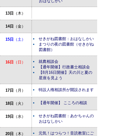
おはなしかい
13日
（木）
14日
（金）
せきがね図書館：おはなしかい
15日
（土）
まつりの夜の図書館（せきがね
図書館）
就農相談会
16日
（日）
【通年開催】行政書士相談会
【8月16日開催】天の川と夏の
星座を見よう
特設人権相談所が開設されます
17日
（月）
【通年開催】 こころの相談
18日
（火）
せきがね図書館：あかちゃんの
19日
（水）
おはなしかい
元気！はつらつ！音読教室にご
20日
（木）