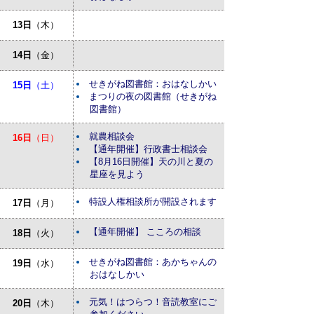
13日
（木）
14日
（金）
せきがね図書館：おはなしかい
15日
（土）
まつりの夜の図書館（せきがね
図書館）
就農相談会
16日
（日）
【通年開催】行政書士相談会
【8月16日開催】天の川と夏の
星座を見よう
特設人権相談所が開設されます
17日
（月）
【通年開催】 こころの相談
18日
（火）
せきがね図書館：あかちゃんの
19日
（水）
おはなしかい
元気！はつらつ！音読教室にご
20日
（木）