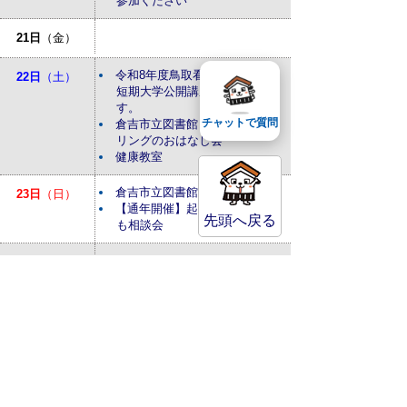
参加ください
21日
（金）
令和8年度鳥取看護大学・鳥取
22日
（土）
短期大学公開講座を開催しま
す。
チャットで質問
倉吉市立図書館：ストーリーテ
リングのおはなし会
健康教室
倉吉市立図書館：おはなしかい
23日
（日）
【通年開催】起業・経営なんで
先頭へ戻る
も相談会
24日
（月）
25日
（火）
倉吉市立図書館：あかちゃんの
26日
（水）
おはなしかい
27日
（木）