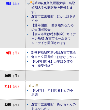
令和8年度鳥取看護大学・鳥取
8日
（土）
短期大学公開講座を開催しま
す。
倉吉市立図書館：むかし話をき
く会
【通年開催】 働き始めるため
の出張相談会
【倉吉市民は特別料金】ガイナ
ーレ鳥取 倉吉市ホームタウ
ン・デイが開催されます
部落解放研究第54回倉吉市集会
9日
（日）
倉吉市立図書館：おはなしかい
【8月9日開催】万華鏡を作ろ
う ※受付終了
10日
（月）
山の日
11日
（火）
【8月2日・11日開催】石の不
思議
倉吉市立図書館：あかちゃんの
12日
（水）
おはなしかい