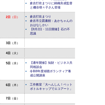
倉吉打吹まつりに錦織良成監督
と磯谷萌々子さん登場
倉吉打吹まつり
2日
（日）
倉吉市立図書館：あかちゃんの
おはなしかい
【8月2日・11日開催】石の不
思議
3日
（月）
4日
（火）
【通年開催】知財・ビジネス共
5日
（水）
同相談会
令和8年度傾聴ボランティア養
成公開講座
工作教室「大へんしん！ペット
6日
（木）
ボトルキャップでエコアート」
7日
（金）