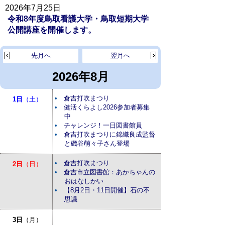
2026年7月25日
令和8年度鳥取看護大学・鳥取短期大学
公開講座を開催します。
先月へ
翌月へ
2026年8月
倉吉打吹まつり
1日
（土）
健活くらよし2026参加者募集
中
チャレンジ！一日図書館員
倉吉打吹まつりに錦織良成監督
と磯谷萌々子さん登場
倉吉打吹まつり
2日
（日）
倉吉市立図書館：あかちゃんの
おはなしかい
【8月2日・11日開催】石の不
思議
3日
（月）