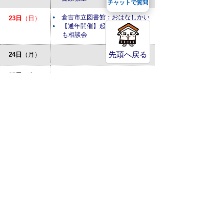
チャットで質問
倉吉市立図書館：おはなしかい
23日
（日）
【通年開催】起業・経営なんで
も相談会
先頭へ戻る
24日
（月）
25日
（火）
倉吉市立図書館：あかちゃんの
26日
（水）
おはなしかい
27日
（木）
特設人権相談所が開設されます
28日
（金）
29日
（土）
30日
（日）
31日
（月）