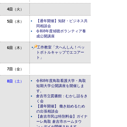
4日
（火）
【通年開催】知財・ビジネス共
5日
（水）
同相談会
令和8年度傾聴ボランティア養
成公開講座
工作教室「大へんしん！ペッ
6日
（木）
トボトルキャップでエコアー
ト」
7日
（金）
令和8年度鳥取看護大学・鳥取
8日
（土）
短期大学公開講座を開催しま
す。
倉吉市立図書館：むかし話をき
く会
【通年開催】 働き始めるため
の出張相談会
【倉吉市民は特別料金】ガイナ
ーレ鳥取 倉吉市ホームタウ
ン・デイが開催されます