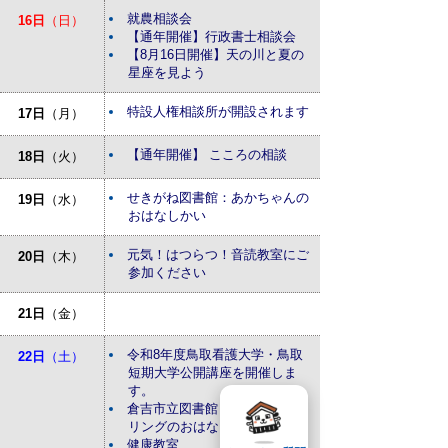
就農相談会
16日
（日）
【通年開催】行政書士相談会
【8月16日開催】天の川と夏の
星座を見よう
特設人権相談所が開設されます
17日
（月）
【通年開催】 こころの相談
18日
（火）
せきがね図書館：あかちゃんの
19日
（水）
おはなしかい
元気！はつらつ！音読教室にご
20日
（木）
参加ください
21日
（金）
令和8年度鳥取看護大学・鳥取
22日
（土）
短期大学公開講座を開催しま
す。
倉吉市立図書館：ストーリーテ
リングのおはなし会
健康教室