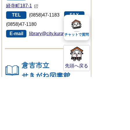
経寺町187-1
TEL
(0858)47-1183
FAX
(0858)47-1180
E-mail
library@city.kurayoshi.lg.jp
チャットで質問
倉吉市立
先頭へ戻る
せきがね図書館
MAP
〒682-0402 鳥取県倉吉市関
金町大鳥居193-1
TEL
(0858)45-2523
FAX
(0858)45-2521