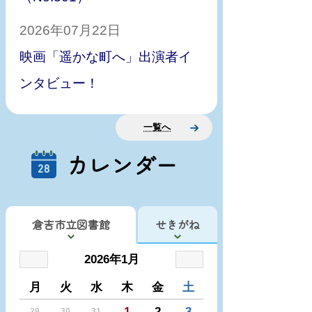
2026年07月22日
映画「遥かな町へ」出演者イ
ンタビュー！
一覧へ
カレンダー
倉吉市立図書館
せきがね
2026年1月
月
火
水
木
金
土
1
2
3
29
30
31