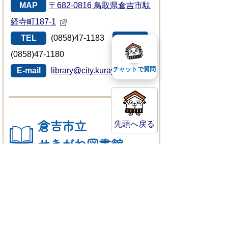
MAP
〒682-0816 鳥取県倉吉市駄
経寺町187-1
TEL
(0858)47-1183
FAX
(0858)47-1180
チャットで質問
E-mail
library@city.kurayoshi.lg.jp
倉吉市立
先頭へ戻る
せきがね図書館
MAP
〒682-0402 鳥取県倉吉市関
金町大鳥居193-1
TEL
(0858)45-2523
FAX
(0858)45-2521