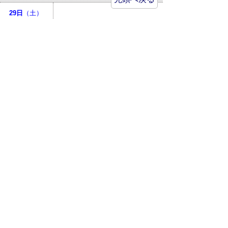
29日
（土）
30日
（日）
31日
（月）
お問い合わせ先
倉吉市立図書館
MAP
〒682-0816 鳥取県倉吉市駄
経寺町187-1
TEL
(0858)47-1183
FAX
(0858)47-1180
E-mail
library@city.kurayoshi.lg.jp