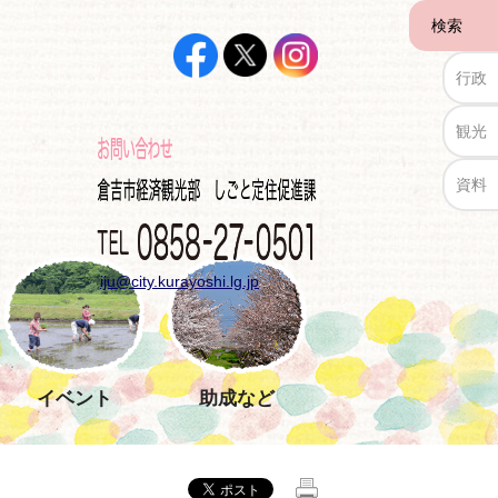
検索
行政
観光
資料
iju@city.kurayoshi.lg.jp
イベント
助成など