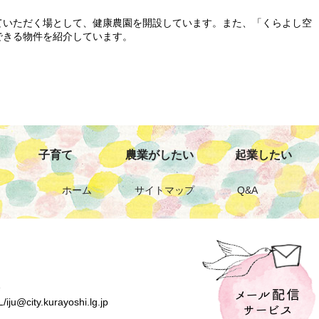
ていただく場として、健康農園を開設しています。また、「くらよし空
できる物件を紹介しています。
子育て
農業がしたい
起業したい
ホーム
サイトマップ
Q&A
1
u@city.kurayoshi.lg.jp