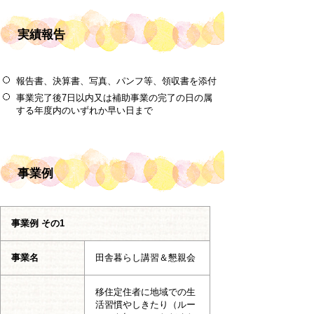
実績報告
報告書、決算書、写真、パンフ等、領収書を添付
事業完了後7日以内又は補助事業の完了の日の属
する年度内のいずれか早い日まで
事業例
事業例 その1
事業名
田舎暮らし講習＆懇親会
移住定住者に地域での生
活習慣やしきたり（ルー