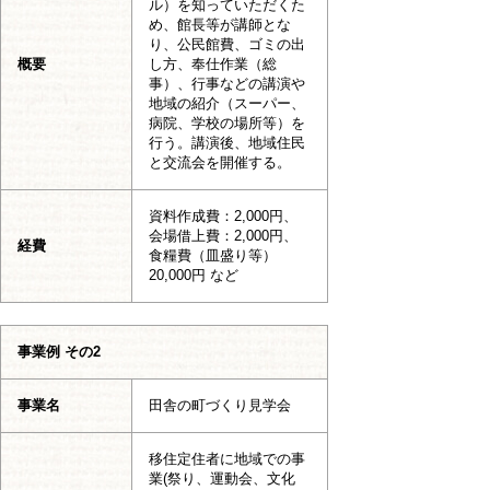
ル）を知っていただくた
め、館長等が講師とな
り、公民館費、ゴミの出
概要
し方、奉仕作業（総
事）、行事などの講演や
地域の紹介（スーパー、
病院、学校の場所等）を
行う。講演後、地域住民
と交流会を開催する。
資料作成費：2,000円、
会場借上費：2,000円、
経費
食糧費（皿盛り等）
20,000円 など
事業例 その2
事業名
田舎の町づくり見学会
移住定住者に地域での事
業(祭り、運動会、文化