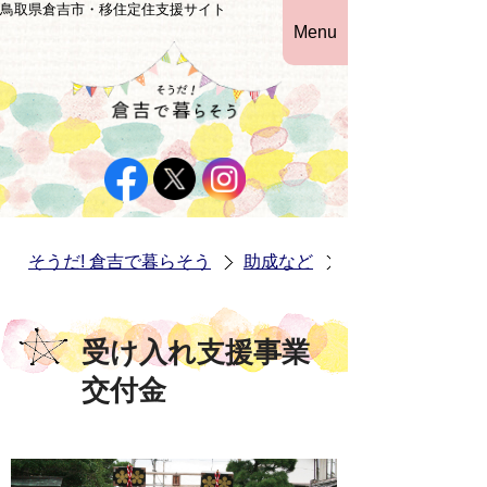
鳥取県倉吉市・移住定住支援サイト
Menu
そうだ! 倉吉で暮らそう
助成など
受け入れ支援事業
受け入れ支援事業
交付金