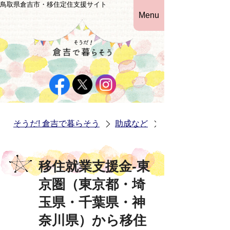
鳥取県倉吉市・移住定住支援サイト
Menu
そうだ! 倉吉で暮らそう
助成など
移住就業支援金-
移住就業支援金-東
京圏（東京都・埼
玉県・千葉県・神
奈川県）から移住