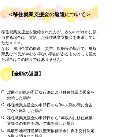
＜移住就業支援金の返還について＞
移住就業支援金を受給された方が、次のいずれかに該
当する場合は、支給した移住就業支援金を返還してい
だだきます。
なお、雇用企業の倒産、災害、疾病等の場合で、鳥取
県及び市長がやむを得ない事由があるものとして認め
た場合はこの限りではありません。
【全額の返還】
虚偽その他の不正な行為により移住就業支援金を
受給した場合
移住就業支援金の申請日から3年未満の間に倉吉
市から転出した場合
移住就業支援金の申請日から1年以内に移住就業
支援金の要件を満たす職を辞した場合
鳥取県地域課題解決型支援補助金に係る交付決定
を取り消された場合