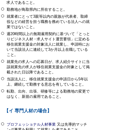
求人であること。
勤務地が鳥取県内に所在すること。
就業者にとって3親等以内の親族が代表者、取締
役などの経営を担う職務を務めている法人への就
業ではないこと。
週20時間以上の無期雇用契約に基づいて「とっと
りビジネス人材・求人サイト運営要領」に定める
移住就業支援金の対象法人に就業し、申請時にお
いて当該法人に連続して3か月以上在職している
こと。
就業先の求人への応募日が、求人紹介サイトに当
該就業先の求人が移住就業支援金の対象として掲
載された日以降であること。
当該法人に、移住就業支援金の申請日から5年以
上、継続して勤務する意志を有していること。
転勤、出向、出張、研修等による勤務地の変更で
はなく、新規の雇用であること。
【イ 専門人材の場合】
プロフェッショナル人材事業
又は先導的マッチ
ング事業を利用して就業した者であること