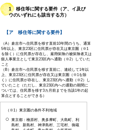
1 移住等に関する要件（ア、イ及び
ウのいずれにも該当する方）
【ア 移住等に関する要件】
（A）倉吉市へ住民票を移す直前10年間のうち、通算
5年以上、東京23区に住民票が存在又は東京圏（※1
を除く）に住民票が存在し、雇用保険の被保険者又は
個人事業主として東京23区内へ通勤（※2）していた
こと
（B）倉吉市へ住民票を移す直前に、連続して1年以
上、東京23区に住民票が存在又は東京圏（※1を除
く）に住民票が存在し、東京23区内へ通勤（※2）し
ていたこと（ただし、東京23区内への通勤の期間に
ついては、住民票を移す3カ月前までを当該1年の起
算点とすることができる）
（※1）東京圏の条件不利地域
東京都：檜原村、奥多摩町、大島町、利
島村、新島村、神津島村、三宅村、御蔵