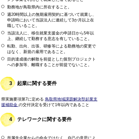
勤務地が鳥取県内に所在すること。
週20時間以上の無期雇用契約に基づいて就業し、
申請時において当該法人に連続して3か月以上在
職していること。
当該法人に、移住就業支援金の申請日から5年以
上、継続して勤務する意志を有していること。
転勤、出向、出張、研修等による勤務地の変更で
はなく、新規の雇用であること。
目的達成後の解散を前提とした個別プロジェクト
への参加等、離職することが前提でないこと。
3 起業に関する要件
県実施要項第7に定める
鳥取県地域課題解決型起業支
援補助金
の交付決定を受けて1年以内であること
4 テレワークに関する要件
所属先企業からの命令ではなく、自己の意思によ