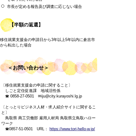
市長が定める報告及び調査に応じない場合
【半額の返還】
移住就業支援金の申請日から3年以上5年以内に倉吉市
から転出した場合
＜お問い合わせ＞
〔移住就業支援金の申請に関すること〕
しごと定住促進課 地域活性係
☎ 0858-27-0501 ✉iju@city.kurayoshi.lg.jp
〔とっとりビジネス人材・求人紹介サイトに関するこ
と〕
鳥取県 商工労働部 雇用人材局 鳥取県立鳥取ハロー
ワーク
☎0857-51-0501 URL：
https://www.tori-hello-w.jp/