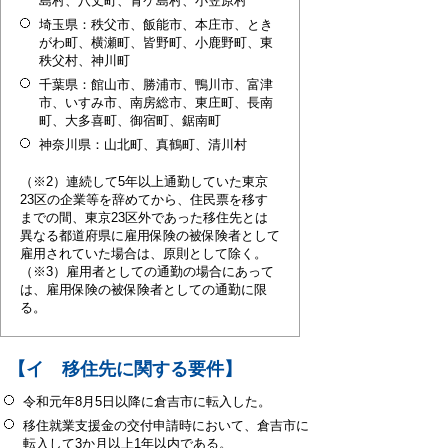
島村、八丈町、青ケ島村、小笠原村
埼玉県：秩父市、飯能市、本庄市、とき
がわ町、横瀬町、皆野町、小鹿野町、東
秩父村、神川町
千葉県：館山市、勝浦市、鴨川市、富津
市、いすみ市、南房総市、東庄町、長南
町、大多喜町、御宿町、鋸南町
神奈川県：山北町、真鶴町、清川村
（※2）連続して5年以上通勤していた東京
23区の企業等を辞めてから、住民票を移す
までの間、東京23区外であった移住先とは
異なる都道府県に雇用保険の被保険者として
雇用されていた場合は、原則として除く。
（※3）雇用者としての通勤の場合にあって
は、雇用保険の被保険者としての通勤に限
る。
【イ 移住先に関する要件】
令和元年8月5日以降に倉吉市に転入した。
移住就業支援金の交付申請時において、倉吉市に
転入して3か月以上1年以内である。