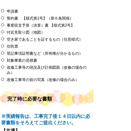
申請書
誓約書 【様式第1号】（第６条関係）
事業収支予算（決算）書 【様式第2号】
付近見取り図（地図）
空き家であることを証するもの（任意様式）
住民票
登記事項証明書など（所有権が分かるもの）
対象事業の見積書
改修工事等の現況及び計画図面（改修の場合の
み）
改修工事等の前の写真（改修の場合のみ）
完了時に必要な書類
※実績報告は、工事完了後１４日以内に必
要書類をそろえてご提出ください。
【共通】