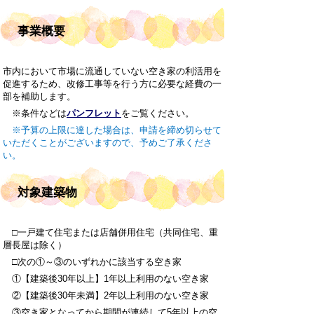
事業概要
市内において市場に流通していない空き家の利活用を
促進するため、改修工事等を行う方に必要な経費の一
部を補助します。
※条件などは
パンフレット
をご覧ください。
※予算の上限に達した場合は、申請を締め切らせて
いただくことがございますので、予めご了承くださ
い。
対象建築物
□一戸建て住宅または店舗併用住宅（共同住宅、重
層長屋は除く）
□次の①～③のいずれかに該当する空き家
①【建築後30年以上】1年以上利用のない空き家
②【建築後30年未満】2年以上利用のない空き家
③空き家となってから期間が連続して5年以上の空