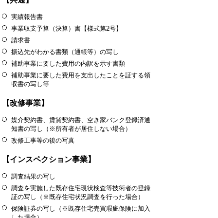
実績報告書
事業収支予算（決算）書【様式第2号】
請求書
振込先がわかる書類（通帳等）の写し
補助事業に要した費用の内訳を示す書類
補助事業に要した費用を支出したことを証する領
収書の写し等
【改修事業】
媒介契約書、賃貸契約書、空き家バンク登録済通
知書の写し（※所有者が居住しない場合）
改修工事等の後の写真
【インスペクション事業】
調査結果の写し
調査を実施した既存住宅現状検査等技術者の登録
証の写し（※既存住宅状況調査を行った場合）
保険証券の写し（※既存住宅売買瑕疵保険に加入
した場合）