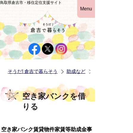
鳥取県倉吉市・移住定住支援サイト
Menu
そうだ! 倉吉で暮らそう
助成など
空き家バンクを借
空き家バンクを借
りる
空き家バンク賃貸物件家賃等助成金事