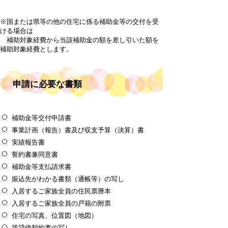
※国または県等の他の住宅に係る補助金等の交付を受
ける場合は
補助対象経費から当該補助金の額を差し引いた額を
補助対象経費とします。
申請に必要な書類
補助金等交付申請書
事業計画（報告）書及び収支予算（決算）書
実績報告書
誓約書兼同意書
補助金等支払請求書
振込先がわかる書類（通帳等）の写し
入居するご家族全員の住民票謄本
入居するご家族全員の戸籍の附票
住宅の写真、位置図（地図）
賃貸借契約書の写し