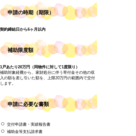
申請の時期（期限）
契約締結日から6ヶ月以内
補助限度額
1戸あたり20万円（同物件に対して1度限り）
補助対象経費から、家財処分に伴う寄付金その他の収
入の額を差し引いた額を、上限20万円の範囲内で交付
します。
申請に必要な書類
交付申請書・実績報告書
補助金等支払請求書