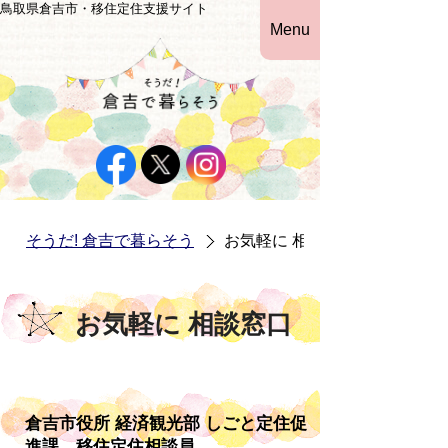
鳥取県倉吉市・移住定住支援サイト
Menu
そうだ! 倉吉で暮らそう
お気軽に 相談窓口
お気軽に 相談窓口
倉吉市役所 経済観光部 しごと定住促
進課 移住定住相談員