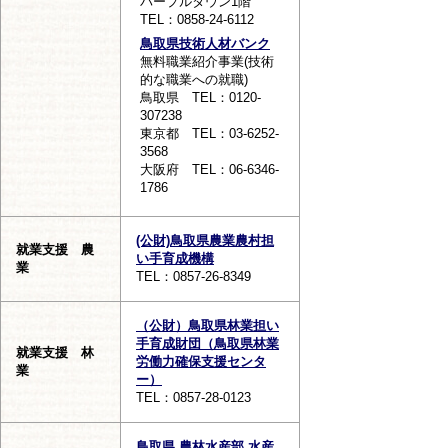
パープルタウン1階
TEL：0858-24-6112
鳥取県技術人材バンク
無料職業紹介事業(技術
的な職業への就職)
鳥取県 TEL：0120-
307238
東京都 TEL：03-6252-
3568
大阪府 TEL：06-6346-
1786
(公財)鳥取県農業農村担
就業支援 農
い手育成機構
業
TEL：0857-26-8349
（公財）鳥取県林業担い
手育成財団（鳥取県林業
就業支援 林
労働力確保支援センタ
業
ー）
TEL：0857-28-0123
鳥取県 農林水産部 水産