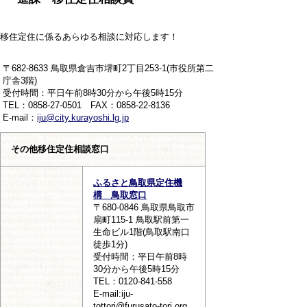
移住定住に係るあらゆる相談に対応します！
〒682-8633 鳥取県倉吉市堺町2丁目253-1(市役所第二
庁舎3階)
受付時間：平日午前8時30分から午後5時15分
TEL：0858-27-0501 FAX：0858-22-8136
E-mail：
iju@city.kurayoshi.lg.jp
その他移住定住相談窓口
ふるさと鳥取県定住機
構 鳥取窓口
〒680-0846 鳥取県鳥取市
扇町115-1 鳥取駅前第一
生命ビル1階(鳥取駅南口
徒歩1分)
受付時間：平日午前8時
30分から午後5時15分
TEL：0120-841-558
E-mail:iju-
tottori@furusato-tori.org