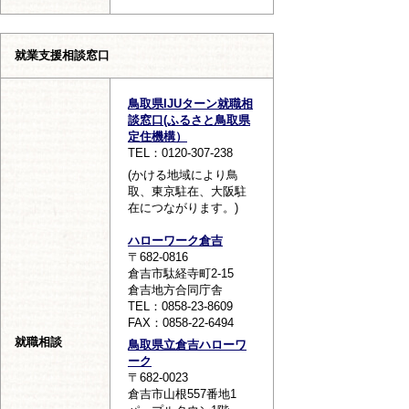
就業支援相談窓口
鳥取県IJUターン就職相
談窓口(ふるさと鳥取県
定住機構）
TEL：0120-307-238
(かける地域により鳥
取、東京駐在、大阪駐
在につながります。)
ハローワーク倉吉
〒682-0816
倉吉市駄経寺町2-15
倉吉地方合同庁舎
TEL：0858-23-8609
FAX：0858-22-6494
就職相談
鳥取県立倉吉ハローワ
ーク
〒682-0023
倉吉市山根557番地1