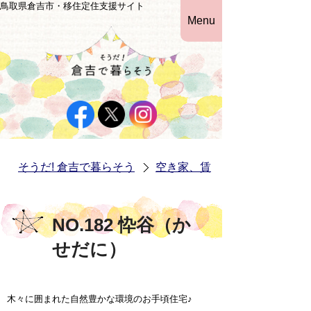
鳥取県倉吉市・移住定住支援サイト
Menu
そうだ! 倉吉で暮らそう
空き家、賃貸物件情報
NO.182 忰谷（か
せだに）
木々に囲まれた自然豊かな環境のお手頃住宅♪