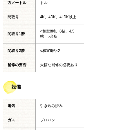
方メートル
トル
間取り
4K、4DK、4LDK以上
○和室8帖、6帖、4.5
間取り1階
帖 ○台所
間取り2階
○和室6帖×2
補修の要否
大幅な補修の必要あり
設備
電気
引き込み済み
ガス
プロパン