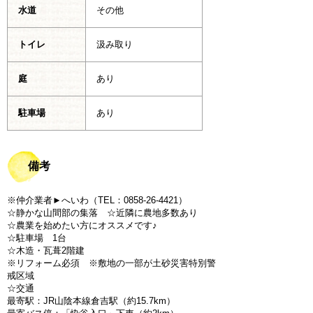
水道
その他
トイレ
汲み取り
庭
あり
駐車場
あり
備考
※仲介業者►へいわ（TEL：0858-26-4421）
☆静かな山間部の集落 ☆近隣に農地多数あり
☆農業を始めたい方にオススメです♪
☆駐車場 1台
☆木造・瓦葺2階建
※リフォーム必須 ※敷地の一部が土砂災害特別警
戒区域
☆交通
最寄駅：JR山陰本線倉吉駅（約15.7km）