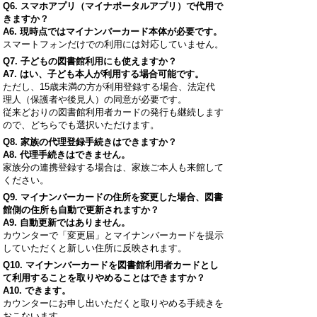
Q6.
スマホアプリ（マイナポータルアプリ）で代用で
きますか？
A6. 現時点ではマイナンバーカード本体が必要です。
スマートフォンだけでの利用には対応していません。
Q7.
子どもの図書館利用にも使えますか？
A7. はい、子ども本人が利用する場合可能です。
ただし、15歳未満の方が利用登録する場合、法定代
理人（保護者や後見人）の同意が必要です。
従来どおりの図書館利用者カードの発行も継続します
ので、どちらでも選択いただけます。
Q8.
家族の代理登録手続きはできますか？
A8. 代理手続きはできません。
家族分の連携登録する場合は、家族ご本人も来館して
ください。
Q9.
マイナンバーカードの住所を変更した場合、図書
館側の住所も自動で更新されますか？
A9. 自動更新ではありません。
カウンターで「変更届」とマイナンバーカードを提示
していただくと新しい住所に反映されます。
Q10.
マイナンバーカードを図書館利用者カードとし
て利用することを取りやめることはできますか？
A10. できます。
カウンターにお申し出いただくと取りやめる手続きを
おこないます。