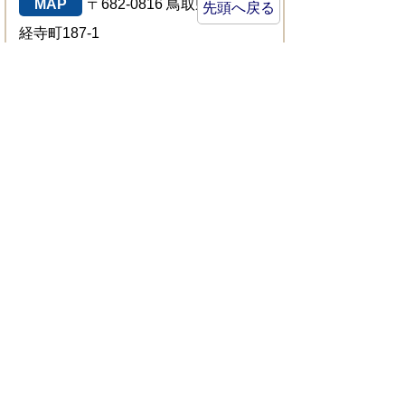
MAP
〒682-0816 鳥取県倉吉市駄
先頭へ戻る
経寺町187-1
TEL
(0858)47-1183
FAX
(0858)47-1180
E-mail
library@city.kurayoshi.lg.jp
倉吉市立
せきがね図書館
MAP
〒682-0402 鳥取県倉吉市関
金町大鳥居193-1
TEL
(0858)45-2523
FAX
(0858)45-2521