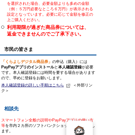
を選択された場合、必要金額よりも多めの金額
（例：５万円必要なところ６万円）が表示される
設定となっています。必要に応じて金額を修正の
上ご購入ください。
利用期限が過ぎた商品券については、
返金できませんのでご了承下さい。
市民の皆さま
「くらよしデジタル商品券」
の申込（購入）には
PayPayアプリのインストール
と
本人確認登録
が必要
です。本人確認登録には時間を要する場合があります
ので、早めに登録をお願いします。
本人確認登録の詳しい手順はこちら
＜外部リン
ク＞
相談先
スマートフォン全般の説明やPayPayアプリの使い方
等
を市内２カ所のソフトバンクショップで随時対応し
ます。