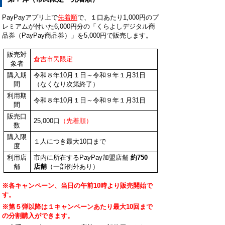
PayPayアプリ上で
先着順
で、１口あたり1,000円のプ
レミアムが付いた6,000円分の「くらよしデジタル商
品券（PayPay商品券）」を5,000円で販売します。
販売対
倉吉市民限定
象者
購入期
令和８年10月１日～令和９年１月31日
間
（なくなり次第終了）
利用期
令和８年10月１日～令和９年１月31日
間
販売口
25,000口
（先着順）
数
購入限
１人につき最大10口まで
度
利用店
市内に所在するPayPay加盟店舗
約750
舗
店舗
（一部例外あり）
※各キャンペーン、当日の午前10時より販売開始で
す。
※第５弾以降は１キャンペーンあたり最大10回まで
の分割購入ができます。