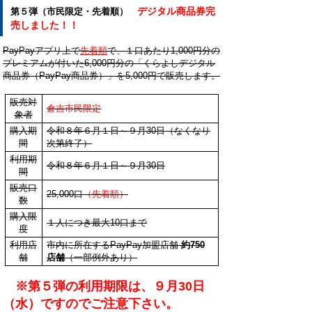
デジタル商品券完
第５弾（市民限定・先着順）
売しました！！
PayPayアプリ上で
先着順
で
、１口あたり1,000円分の
プレミアムが付いた6,000円分の「くらよしデジタル
商品券（PayPay商品券）」を5,000円で販売します。
販売対
倉吉市民限定
象者
購入期
令和８年６月１日～９月30日（なくなり
間
次第終了）
利用期
令和８年６月１日～９月30日
間
販売口
25,000口
（先着順）
数
購入限
１人につき最大10口まで
度
利用店
市内に所在するPayPay加盟店舗
約750
舗
店舗
（一部例外あり）
※第５弾の利用期限は、９月30日
（水）ですのでご注意下さい。