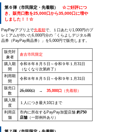
第６弾（市民限定・先着順）
☆ご好評につ
き、販売口数を25,000口から35,000口に増や
しました！！☆
PayPayアプリ上で
先着順
で、１口あたり1,000円のプ
レミアムが付いた6,000円分の「くらよしデジタル商
品券（PayPay商品券）」を5,000円で販売します。
販売対
倉吉市民限定
象者
購入期
令和８年８月５日～令和９年１月31日
間
（なくなり次第終了）
利用期
令和８年８月５日～令和９年１月31日
間
販売口
25,000口
→
35,000口
（先着順）
数
購入限
１人につき最大10口まで
度
利用店
市内に所在するPayPay加盟店舗
約750
舗
店舗
（一部例外あり）
第７弾（市民限定・先着順）