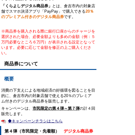
「くらよしデジタル商品券」
とは、倉吉市内の対象店
舗でスマホ決済アプリ「PayPay」で購入できる
20％
のプレミアム付きのデジタル商品券
です。
※商品券を購入される際に銀行口座からのチャージを
選択された場合、必要金額よりも多めの金額（例：５
万円必要なところ６万円）が表示される設定となって
います。必要に応じて金額を修正の上ご購入くださ
い。
商品券について
概要
消費の下支えによる地域経済の好循環を図ることを目
的に、倉吉市内の対象店舗で使える20％のプレミア
ム付きのデジタル商品券を販売します。
キャンペーンは、
市民限定の第４弾～第７弾
の計４回
販売します。
◆キャンペーンチラシはこちら
第４弾（市民限定・先着順）
デジタル商品券