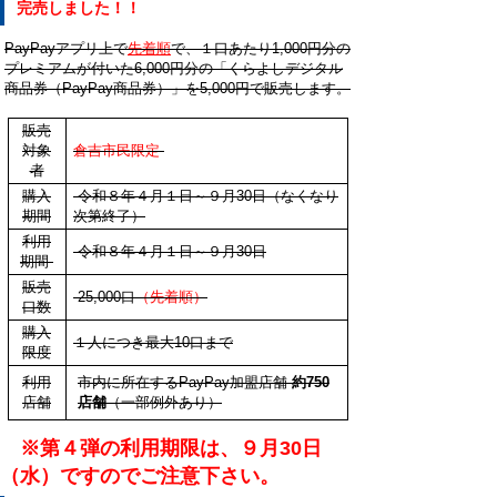
完売しました！！
PayPayアプリ上で
先着順
で、
１口あたり1,000円分の
プレミアムが付いた6,000円分の「くらよしデジタル
商品券（PayPay商品券）」を5,000円で販売します。
販売
対象
倉吉市民限定
者
購入
令和８年４月１日～９月30日（なくなり
期間
次第終了）
利用
令和８年４月１日～９月30日
期間
販売
25,000口
（先着順）
口数
購入
１人につき最大10口まで
限度
利用
市内に所在するPayPay加盟店舗
約750
店舗
店舗
（一部例外あり）
※第４弾の利用期限は、９月30日
（水）ですのでご注意下さい。