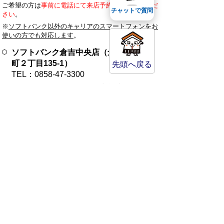
ご希望の方は
事前に電話にて来店予約の上ご訪問くだ
チャットで質問
さい
。
※
ソフトバンク以外のキャリアのスマートフォンをお
使いの方でも対応します
。
ソフトバンク倉吉中央店（倉吉市昭和
町２丁目135-1）
先頭へ戻る
TEL：0858-47-3300
ソフトバンク倉吉（倉吉市福庭町２丁
目48）
TEL：0858-27-4330
市内事業者の皆さま
キャンペーン対象店舗になるためには、PayPayの加
盟店登録が必要となります。
PayPay加盟店登録手続きについては、下記PayPay
サポートセンターへお問い合わせください。
TEL：0120-957-640
営業時間：10時～19時（年中無休 ※メン
テナンス日除く）