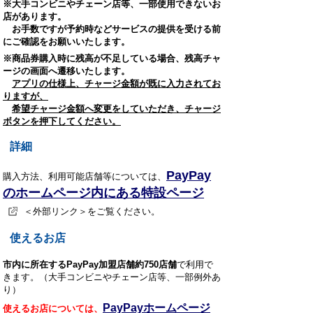
※
大手コンビニやチェーン店等
、一部使用できないお
店があります。
お手数ですが予約時などサービスの提供を受ける前
にご確認をお願いいたします。
※商品券購入時に残高が不足している場合、残高チャ
ージの画面へ遷移いたします。
アプリの仕様上、チャージ金額が既に入力されてお
りますが、
希望チャージ金額へ変更をしていただき、チャージ
ボタンを押下してください。
詳細
PayPay
購入方法、利用可能店舗等については
、
のホームページ内にある特設ページ
＜外部リンク＞をご覧ください。
使えるお店
市内に所在するPayPay加盟店舗約750店舗
で利用で
きます。（
大手コンビニやチェーン店等、
一部例外あ
り）
PayPayホームページ
使えるお店については、