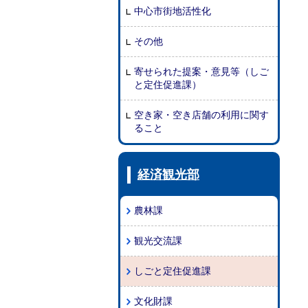
中心市街地活性化
その他
寄せられた提案・意見等（しご
と定住促進課）
空き家・空き店舗の利用に関す
ること
経済観光部
農林課
観光交流課
しごと定住促進課
文化財課