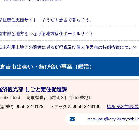
移住定住支援サイト「そうだ！倉吉で暮らそう」
都市部と地方をつなげる地方移住ポータルサイト
低未利用土地等の譲渡に係る所得税及び個人住民税の特例措置について
倉吉市出会い・結び合い事業（婚活）
経済観光部 しごと定住促進課
682-8633
鳥取県倉吉市堺町2丁目253番地1
話番号:0858-22-8129
ファックス:0858-22-8136
場所:第2庁舎3階
shoukou@city.kurayoshi.lg