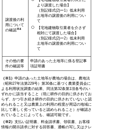
より譲渡した場合】
（別記様式(2)ー1）低未利用
土地等の譲渡後の利用につい
譲渡後の利
て
用について
【宅地建物取引業者を介さず
※4
の確認
相対にて譲渡した場合】
（別記様式(2)ー2）低未利用
土地等の譲渡後の利用につい
て
その他の要
申請のあった土地等に係る登記事
件の確認等
項証明書
（※1）
申請のあった土地等が農地の場合は、農地法
（昭和27年法第229号）第30条に基づく農業委員会に
よる利用状況調査の結果、同法第32条第1項各号のい
ずれかに該当すること（現に耕作の目的に供されてお
らず、かつ引き続き耕作の目的に供されていないと認
められること又は農業上の利用の程度が周辺の地域に
比して著しく劣っていると認められること）が確認さ
れていることによっても、確認可能です。
（※2）
支払い証明書、料金請求書、領収書、お客様
情報の開示請求に対する回答書、通帳の写し又はクレ