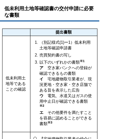
低未利用土地等確認書の交付申請に必要
な書類
提出書類
（別記様式(1)ー1）低未利用
土地等確認申請書
売買契約書の写し
※1
以下のいずれかの書類
ア
空き家バンクへの登録が
確認できるもの書類
低未利用土
イ
宅地建物取引業者が、現
地等である
況更地・空き家・空き店舗で
ことの確認
ある旨を表示した広告
ウ
電気、水道又はガスの使
用中止日が確認できる書類
※2
エ
その他要件を満たすこと
を容易に認めることができる
※3
書類
【宅地建物取引業者の仲介に