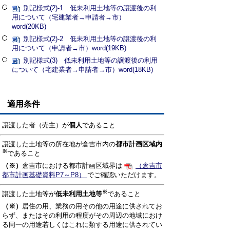
別記様式(2)-1 低未利用土地等の譲渡後の利
用について（宅建業者→申請者→市）
word(20KB)
別記様式(2)-2 低未利用土地等の譲渡後の利
用について（申請者→市）word(19KB)
別記様式(3) 低未利用土地等の譲渡後の利用
について（宅建業者→申請者→市）word(18KB)
適用条件
譲渡した者（売主）が
個人
であること
譲渡した土地等の所在地が倉吉市内の
都市計画区域内
※
であること
（※）
倉吉市における都市計画区域界は
（倉吉市
都市計画基礎資料P7～P8）
でご確認いただけます。
※
譲渡した土地等が
低未利用土地等
であること
（※）
居住の用、業務の用その他の用途に供されてお
らず、またはその利用の程度がその周辺の地域におけ
る同一の用途若しくはこれに類する用途に供されてい