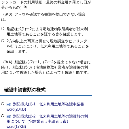
ジットカードの利用明細（最終の料金引き落とし日が
分かるもの）等
（※3）
ア～ウを確認する書類を提出できない場合
は、
別記様式(1)ー2により宅地建物取引業者が低未利
用土地等であることを証する旨を確認します。
2方向以上の写真と併せて現地調査やヒアリング
を行うことにより、低未利用土地等であることを
確認します。
（※4）
別記様式(2)ー1、(2)ー2を提出できない場合に
限り、別記様式(3)（宅地建物取引業者が譲渡後の利
用について確認した場合）によっても確認可能です。
確認申請書類の様式
別記様式(1)-1 低未利用土地等確認申請書
word(20KB)
別記様式(1)-2 低未利用土地等の譲渡前の利
用について（宅建業者→申請者→市）
word(17KB)