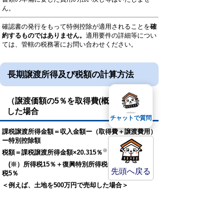
ん。
確認書の発行をもって特例控除が適用されることを
確
約するものではありません。
適用要件の詳細等につい
ては、管轄の税務署にお問い合わせください。
長期譲渡所得及び税額の計算方法
（譲渡価額の5％を取得費(概算取得費)と
した場合
チャットで質問
課税譲渡所得金額＝収入金額ー（取得費＋譲渡費用）
ー特別控除額
※
税額＝課税譲渡所得金額×20.315％
(
※）
所得税15％＋復興特別所得税0．315％＋住民
先頭へ戻る
税5％
＜例えば、土地を500万円で売却した場合＞
取得費が不明な場合は、売却額の95％に課税され
ます。