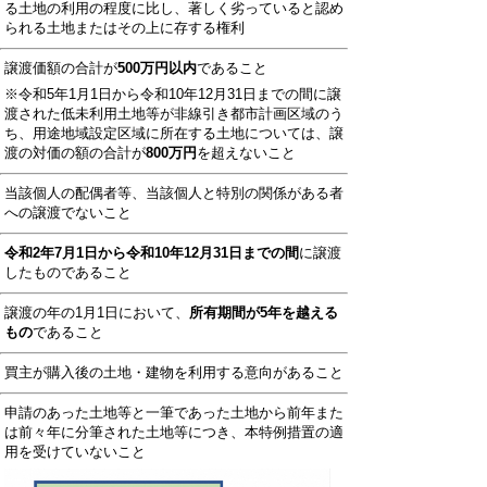
る土地の利用の程度に比し、著しく劣っていると認め
られる土地またはその上に存する権利
譲渡価額の合計が
500万円以内
であること
※令和5年1月1日から令和10年12月31日までの間に譲
渡された低未利用土地等が非線引き都市計画区域のう
ち、用途地域設定区域に所在する土地については、譲
渡の対価の額の合計が
800万円
を超えないこと
当該個人の配偶者等、当該個人と特別の関係がある者
への譲渡でないこと
令和2年7月1日から令和10年12月31日までの間
に譲渡
したものであること
譲渡の年の1月1日において、
所有期間が5年を越える
もの
であること
買主が購入後の土地・建物を利用する意向があること
申請のあった土地等と一筆であった土地から前年また
は前々年に分筆された土地等につき、本特例措置の適
用を受けていないこと