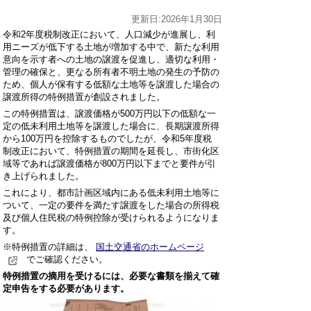
更新日:2026年1月30日
令和2年度税制改正において、人口減少が進展し、利
用ニーズが低下する土地が増加する中で、新たな利用
意向を示す者への土地の譲渡を促進し、適切な利用・
管理の確保と、更なる所有者不明土地の発生の予防の
ため、個人が保有する低額な土地等を譲渡した場合の
譲渡所得の特例措置が創設されました。
この特例措置は、譲渡価格が500万円以下の低額な一
定の低未利用土地等を譲渡した場合に、長期譲渡所得
から100万円を控除するものでしたが、令和5年度税
制改正において、特例措置の期間を延長し、市街化区
域等であれば譲渡価格が800万円以下までと要件が引
き上げられました。
これにより、都市計画区域内にある低未利用土地等に
ついて、一定の要件を満たす譲渡をした場合の所得税
及び個人住民税の特例控除が受けられるようになりま
す。
※特例措置の詳細は、
国土交通省のホームページ
でご確認ください。
特例措置の摘用を受けるには、必要な書類を揃えて確
定申告をする必要があります。