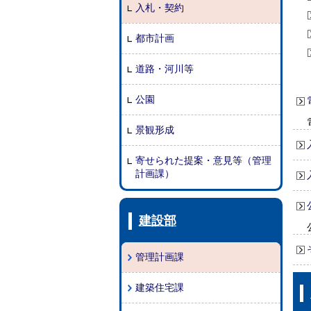
入札・契約
都市計画
道路・河川等
公園
景観形成
寄せられた提案・意見等（管理
計画課）
建設部
管理計画課
建築住宅課