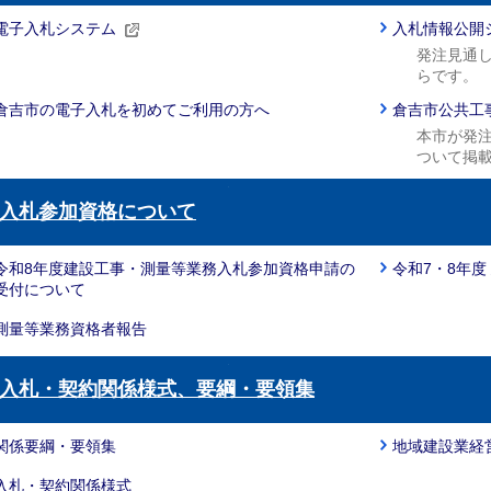
電子入札システム
入札情報公開
発注見通
らです。
倉吉市の電子入札を初めてご利用の方へ
倉吉市公共工
本市が発
ついて掲
入札参加資格について
令和8年度建設工事・測量等業務入札参加資格申請の
令和7・8年
受付について
測量等業務資格者報告
入札・契約関係様式、要綱・要領集
関係要綱・要領集
地域建設業経
入札・契約関係様式